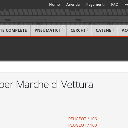
Home
Azienda
Pagamenti
FAQ
A
TE COMPLETE
PNEUMATICI
CERCHI
CATENE
AC
 per Marche di Vettura
PEUGEOT / 106
PEUGEOT / 108