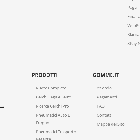
Paga i
Finan
WebPos
Klarna
XPay N
PRODOTTI
GOMME.IT
Ruote Complete
Azienda
Cerchi Lega e Ferro
Pagamenti
Ricerca Cerchi Pro
FAQ
Pneumatici Auto E
Contatti
Furgoni
Mappa del Sito
Pneumatici Trasporto
Pesante