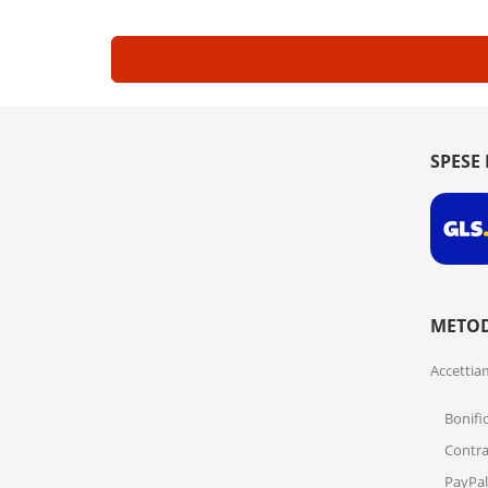
SPESE 
METOD
Accettia
Bonifi
Contr
PayPal