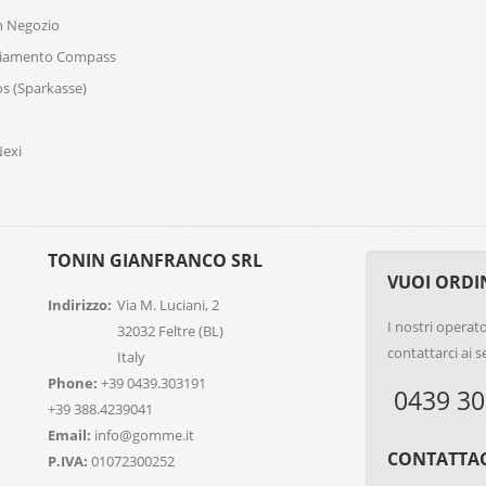
n Negozio
ziamento Compass
 (Sparkasse)
exi
TONIN GIANFRANCO SRL
VUOI ORDI
Indirizzo:
Via M. Luciani, 2
I nostri operator
32032 Feltre (BL)
contattarci ai 
Italy
Phone:
+39 0439.303191
0439 30
+39 388.4239041
Email:
info@gomme.it
CONTATTAC
P.IVA:
01072300252