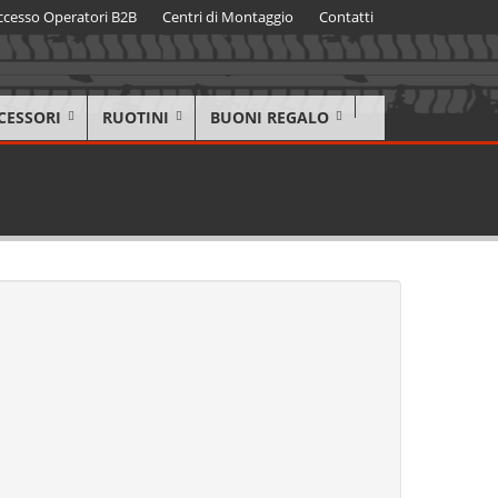
ccesso Operatori B2B
Centri di Montaggio
Contatti
CESSORI
RUOTINI
BUONI REGALO