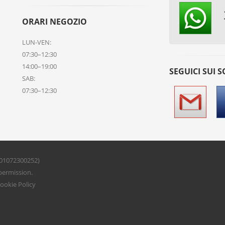
ORARI NEGOZIO
LUN-VEN:
07:30–12:30
14:00–19:00
SEGUICI SUI S
SAB:
07:30–12:30
 01072300252)
permission.
ookie Policy