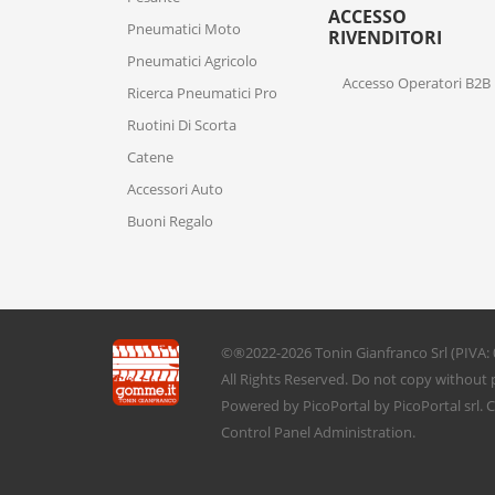
ACCESSO
Pneumatici Moto
RIVENDITORI
Pneumatici Agricolo
Accesso Operatori B2B
Ricerca Pneumatici Pro
Ruotini Di Scorta
Catene
Accessori Auto
Buoni Regalo
©®2022-2026
Tonin Gianfranco Srl
(PIVA:
All Rights Reserved. Do not copy without 
Powered by
PicoPortal
by PicoPortal srl.
C
Control Panel
Administration
.