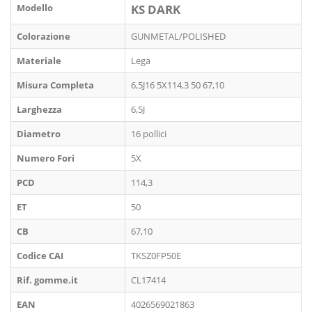
Modello
KS DARK
Colorazione
GUNMETAL/POLISHED
Materiale
Lega
Misura Completa
6,5J16 5X114,3 50 67,10
Larghezza
6,5J
Diametro
16 pollici
Numero Fori
5X
PCD
114,3
ET
50
CB
67,10
Codice CAI
TKSZ0FP50E
Rif. gomme.it
CL17414
EAN
4026569021863