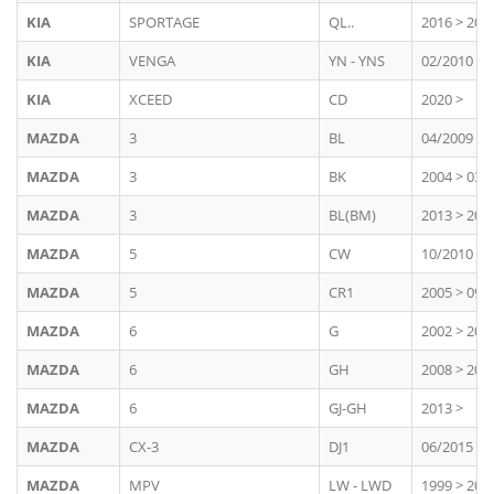
KIA
SPORTAGE
QL..
2016 > 202
KIA
VENGA
YN - YNS
02/2010 >
KIA
XCEED
CD
2020 >
MAZDA
3
BL
04/2009 > 
MAZDA
3
BK
2004 > 03/
MAZDA
3
BL(BM)
2013 > 201
MAZDA
5
CW
10/2010 > 
MAZDA
5
CR1
2005 > 09/
MAZDA
6
G
2002 > 200
MAZDA
6
GH
2008 > 201
MAZDA
6
GJ-GH
2013 >
MAZDA
CX-3
DJ1
06/2015 >
MAZDA
MPV
LW - LWD
1999 > 200