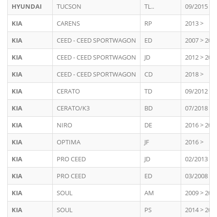
HYUNDAI
TUCSON
TL..
09/2015 > 
KIA
CARENS
RP
2013 >
KIA
CEED - CEED SPORTWAGON
ED
2007 > 201
KIA
CEED - CEED SPORTWAGON
JD
2012 > 201
KIA
CEED - CEED SPORTWAGON
CD
2018 >
KIA
CERATO
TD
09/2012 >
KIA
CERATO/K3
BD
07/2018 >
KIA
NIRO
DE
2016 > 202
KIA
OPTIMA
JF
2016 >
KIA
PRO CEED
JD
02/2013 > 
KIA
PRO CEED
ED
03/2008 > 
KIA
SOUL
AM
2009 > 201
KIA
SOUL
PS
2014 > 201