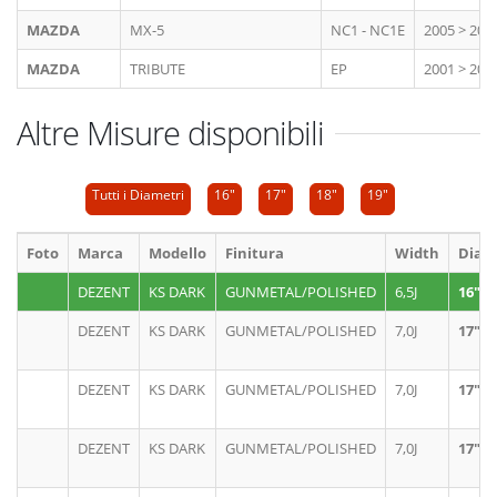
MAZDA
MX-5
NC1 - NC1E
2005 > 201
MAZDA
TRIBUTE
EP
2001 > 200
Altre Misure disponibili
Tutti i Diametri
16"
17"
18"
19"
Foto
Marca
Modello
Finitura
Width
Diam
DEZENT
KS DARK
GUNMETAL/POLISHED
6,5J
16"
DEZENT
KS DARK
GUNMETAL/POLISHED
7,0J
17"
DEZENT
KS DARK
GUNMETAL/POLISHED
7,0J
17"
DEZENT
KS DARK
GUNMETAL/POLISHED
7,0J
17"