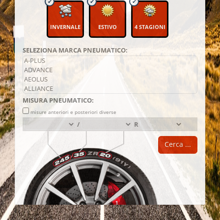
E
PESANTE
FURGONI
INVERNALE
ESTIVO
4 STAGIONI
SELEZIONA MARCA PNEUMATICO:
MISURA PNEUMATICO:
misure
misure anteriori e posteriori diverse
differenziate
/
R
Cerca ...