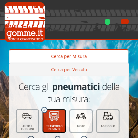
Cerca per Misura
Cerca per Veicolo
Cerca gli
pneumatici
della
tua misura:
AUTO E
TRASPORTO
MOTO
AGRICOLO
FURGONI
PESANTE
AUTO
TRASPORTO
MOTO
AGRICOLO