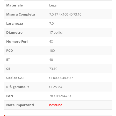
Materiale
Lega
Misura Completa
7,0J17 4X100 40 73,10
Larghezza
7,0J
Diametro
17 pollici
Numero Fori
4X
PCD
100
ET
40
CB
73,10
Codice CAI
CL00000440877
Rif. gomme.it
CL25354
EAN
789011264723
Note Importanti
nessuna.