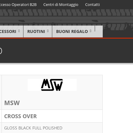
ccesso Operatori B2B
Centri di Montaggio
Contatti
CESSORI
RUOTINI
BUONI REGALO
D
MSW
CROSS OVER
GLOSS BLACK FULL POLISHED