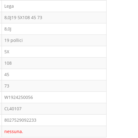
Lega
8,0J19 5X108 45 73
8,0J
19 pollici
5X
108
45
73
W1924250056
CL40107
8027529092233
nessuna.