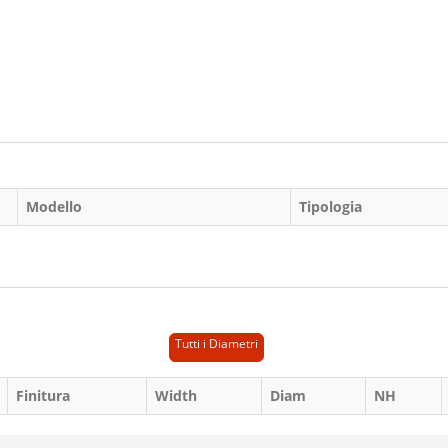
Modello
Tipologia
Tutti i Diametri
Finitura
Width
Diam
NH