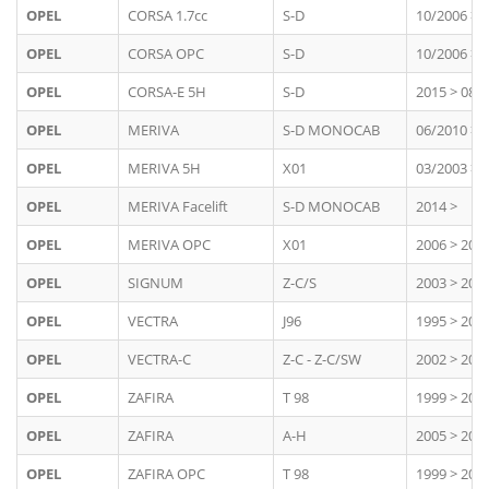
OPEL
CORSA 1.7cc
S-D
10/2006 > 
OPEL
CORSA OPC
S-D
10/2006 > 
OPEL
CORSA-E 5H
S-D
2015 > 08/
OPEL
MERIVA
S-D MONOCAB
06/2010 > 
OPEL
MERIVA 5H
X01
03/2003 > 
OPEL
MERIVA Facelift
S-D MONOCAB
2014 >
OPEL
MERIVA OPC
X01
2006 > 200
OPEL
SIGNUM
Z-C/S
2003 > 200
OPEL
VECTRA
J96
1995 > 200
OPEL
VECTRA-C
Z-C - Z-C/SW
2002 > 200
OPEL
ZAFIRA
T 98
1999 > 200
OPEL
ZAFIRA
A-H
2005 > 201
OPEL
ZAFIRA OPC
T 98
1999 > 200