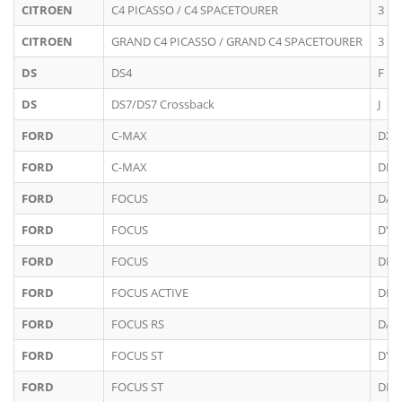
CITROEN
C4 PICASSO / C4 SPACETOURER
3
CITROEN
GRAND C4 PICASSO / GRAND C4 SPACETOURER
3
DS
DS4
F
DS
DS7/DS7 Crossback
J
FORD
C-MAX
DXA
FORD
C-MAX
DM
FORD
FOCUS
DA3 
FORD
FOCUS
DYB
FORD
FOCUS
DEH
FORD
FOCUS ACTIVE
DEH
FORD
FOCUS RS
DA3
FORD
FOCUS ST
DYB
FORD
FOCUS ST
DEH