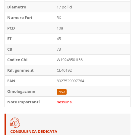
Diametro
17 pollici
Numero Fori
5X
PCD
108
ET
45
CB
73
Codice CAI
W19248501I56
Rif. gomme.it
CL40192
EAN
8027529097764
Omologazione
NAD
Note Importanti
nessuna.
CONSULENZA DEDICATA