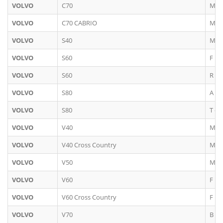
VOLVO
C70
M
VOLVO
C70 CABRIO
M
VOLVO
S40
M
VOLVO
S60
F
VOLVO
S60
R - 
VOLVO
S80
A
VOLVO
S80
T - K
VOLVO
V40
M
VOLVO
V40 Cross Country
M
VOLVO
V50
M
VOLVO
V60
F
VOLVO
V60 Cross Country
F
VOLVO
V70
B