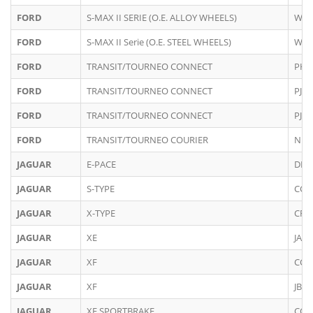
FORD
S-MAX II SERIE (O.E. ALLOY WHEELS)
WA6
FORD
S-MAX II Serie (O.E. STEEL WHEELS)
WA6
FORD
TRANSIT/TOURNEO CONNECT
PH2-
FORD
TRANSIT/TOURNEO CONNECT
PJ2-
FORD
TRANSIT/TOURNEO CONNECT
PJ2-
FORD
TRANSIT/TOURNEO COURIER
N1P 
JAGUAR
E-PACE
DF
JAGUAR
S-TYPE
CCX
JAGUAR
X-TYPE
CF1
JAGUAR
XE
JA
JAGUAR
XF
CC9
JAGUAR
XF
JB
JAGUAR
XF SPORTBRAKE
CC9