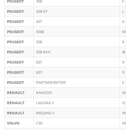
PEUGEOT
308
F
PEUGEOT
308 GT
L
PEUGEOT
407
6
PEUGEOT
5008
M
PEUGEOT
508
8
PEUGEOT
508 RXH
8DR
PEUGEOT
607
9
PEUGEOT
607
9
PEUGEOT
PARTNER/RIFTER
E
RENAULT
KANGOO
W,F
RENAULT
LAGUNA II
G
RENAULT
MEGANE II
M (2
VOLVO
C30
M