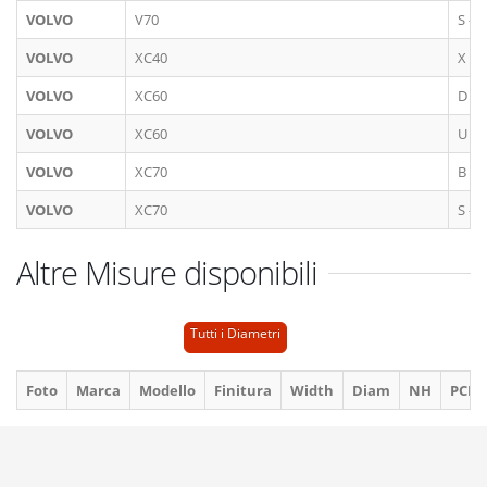
VOLVO
V70
S - J 
VOLVO
XC40
X
VOLVO
XC60
D
VOLVO
XC60
U
VOLVO
XC70
B
VOLVO
XC70
S - J 
Altre Misure disponibili
Tutti i Diametri
Foto
Marca
Modello
Finitura
Width
Diam
NH
PCD