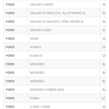
FORD
GALAXY II SERIE
WA6
FORD
GALAXY III SERIE (O.E. ALLOY WHEELS)
WA6
FORD
GALAXY III Serie (O.E. STEEL WHEELS)
WA6
FORD
GRAND C-MAX
DXA
FORD
KUGA
DM
FORD
KUGA II
DM
FORD
KUGA III
DFK
FORD
MONDEO
BA7
FORD
MONDEO
B4Y
FORD
MONDEO
BA7
FORD
MONDEO HYBRID 2020
BA7
FORD
PUMA
J2K
FORD
S-MAX I SERIE
WA6