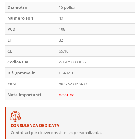
Diametro
15 pollici
Numero Fori
4X
PCD
108
ET
32
CB
65,10
Codice CAI
W19250003I56
Rif. gomme.it
CL40230
EAN
8027529163407
Note Importanti
nessuna.
CONSULENZA DEDICATA
Contattaci per ricevere assistenza personalizzata.