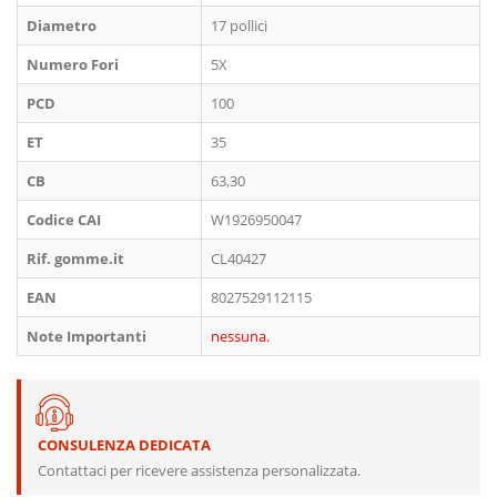
Diametro
17 pollici
Numero Fori
5X
PCD
100
ET
35
CB
63,30
Codice CAI
W1926950047
Rif. gomme.it
CL40427
EAN
8027529112115
Note Importanti
nessuna.
CONSULENZA DEDICATA
Contattaci per ricevere assistenza personalizzata.