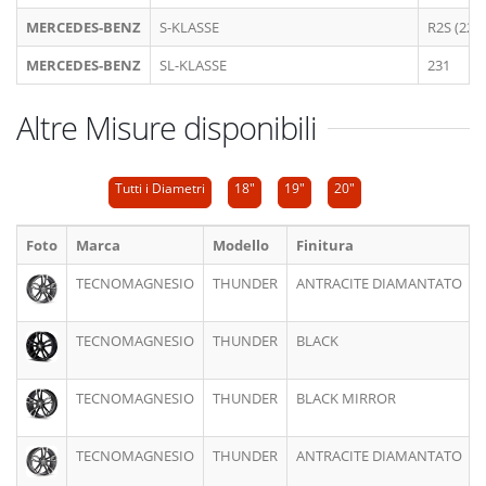
MERCEDES-BENZ
S-KLASSE
R2S (223)
MERCEDES-BENZ
SL-KLASSE
231
Altre Misure disponibili
Tutti i Diametri
18"
19"
20"
Foto
Marca
Modello
Finitura
TECNOMAGNESIO
THUNDER
ANTRACITE DIAMANTATO
8
TECNOMAGNESIO
THUNDER
BLACK
8
TECNOMAGNESIO
THUNDER
BLACK MIRROR
8
TECNOMAGNESIO
THUNDER
ANTRACITE DIAMANTATO
8