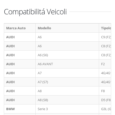
Compatibilitá Veicoli
Marca Auto
Modello
Tipologi
AUDI
A6
C9 (F2)
AUDI
A6
C8 (F2)
AUDI
A6 (S6)
C8 (F2)
AUDI
A6 AVANT
F2
AUDI
A7
4G;4G1
AUDI
A7 (S7)
4G;4G1
AUDI
A8
F8
AUDI
A8 (S8)
D5 (F8)
BMW
Serie 3
G3L (G20