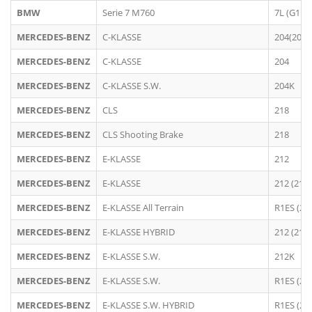
BMW
Serie 7 M760
7L (G11;
MERCEDES-BENZ
C-KLASSE
204(205)
MERCEDES-BENZ
C-KLASSE
204
MERCEDES-BENZ
C-KLASSE S.W.
204K
MERCEDES-BENZ
CLS
218
MERCEDES-BENZ
CLS Shooting Brake
218
MERCEDES-BENZ
E-KLASSE
212
MERCEDES-BENZ
E-KLASSE
212 (213)
MERCEDES-BENZ
E-KLASSE All Terrain
R1ES (21
MERCEDES-BENZ
E-KLASSE HYBRID
212 (213)
MERCEDES-BENZ
E-KLASSE S.W.
212K
MERCEDES-BENZ
E-KLASSE S.W.
R1ES (21
MERCEDES-BENZ
E-KLASSE S.W. HYBRID
R1ES (21