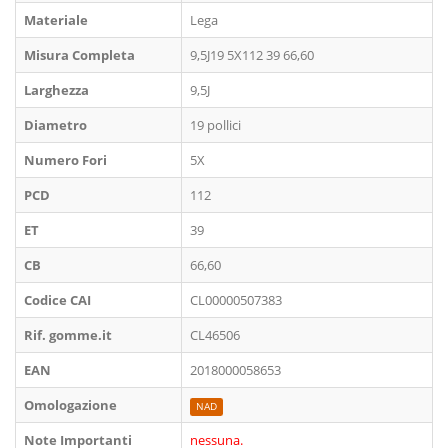
Materiale
Lega
Misura Completa
9,5J19 5X112 39 66,60
Larghezza
9,5J
Diametro
19 pollici
Numero Fori
5X
PCD
112
ET
39
CB
66,60
Codice CAI
CL00000507383
Rif. gomme.it
CL46506
EAN
2018000058653
Omologazione
NAD
Note Importanti
nessuna.