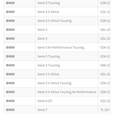
BMW
Serie 3 Touring
G3K (G21
BMW
Serie 3 X-Drive
G3L (G20
BMW
Serie 3 X-Drive Touring
G3K (G21
BMW
Serie 5
G6L (G60
BMW
Serie 5
G5L (G30
BMW
Serie 5 M-Performance Touring
G5K (G31
BMW
Serie 5 Touring
G5K (G31
BMW
Serie 5 Touring
G6K (G61
BMW
Serie 5 X-Drive
G5L (G30
BMW
Serie 5 X-Drive Touring
G5K (G31
BMW
Serie 5 X-Drive Touring M-Performance
G5K (G31
BMW
Serie 6 GT
G32 (G6G
BMW
Serie 7
7L (G11;