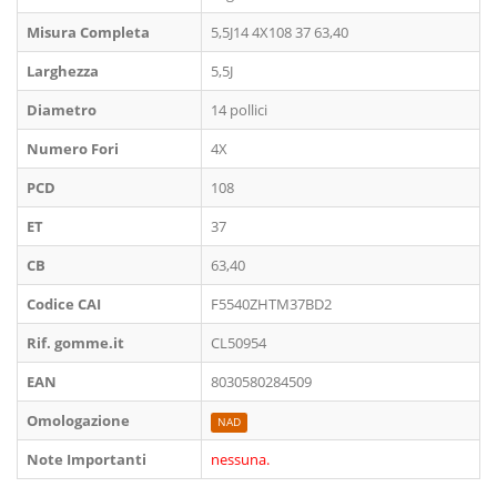
Misura Completa
5,5J14 4X108 37 63,40
Larghezza
5,5J
Diametro
14 pollici
Numero Fori
4X
PCD
108
ET
37
CB
63,40
Codice CAI
F5540ZHTM37BD2
Rif. gomme.it
CL50954
EAN
8030580284509
Omologazione
NAD
Note Importanti
nessuna.