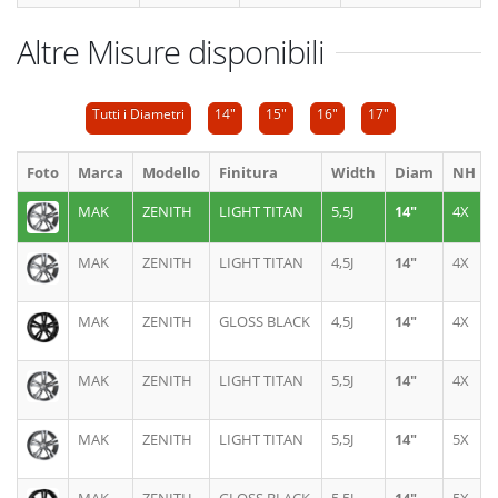
Altre Misure disponibili
Tutti i Diametri
14"
15"
16"
17"
Foto
Marca
Modello
Finitura
Width
Diam
NH
MAK
ZENITH
LIGHT TITAN
5,5J
14"
4X
MAK
ZENITH
LIGHT TITAN
4,5J
14"
4X
MAK
ZENITH
GLOSS BLACK
4,5J
14"
4X
MAK
ZENITH
LIGHT TITAN
5,5J
14"
4X
MAK
ZENITH
LIGHT TITAN
5,5J
14"
5X