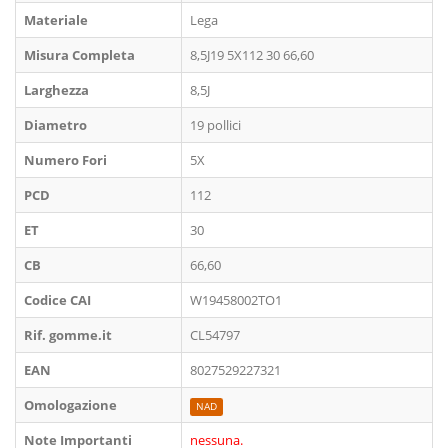
Materiale
Lega
Misura Completa
8,5J19 5X112 30 66,60
Larghezza
8,5J
Diametro
19 pollici
Numero Fori
5X
PCD
112
ET
30
CB
66,60
Codice CAI
W19458002TO1
Rif. gomme.it
CL54797
EAN
8027529227321
Omologazione
NAD
Note Importanti
nessuna.