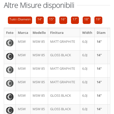
Altre Misure disponibili
Tutti i Diametri
14"
15"
16"
17"
18"
19"
Foto
Marca
Modello
Finitura
Width
Diam
N
MSW
MSW 85
MATT GRAPHITE
6,0J
14"
4X
MSW
MSW 85
GLOSS BLACK
6,0J
14"
4X
MSW
MSW 85
MATT GRAPHITE
6,0J
14"
4X
MSW
MSW 85
MATT GRAPHITE
6,0J
14"
4X
MSW
MSW 85
GLOSS BLACK
6,0J
14"
4X
MSW
MSW 85
GLOSS BLACK
6,0J
14"
4X