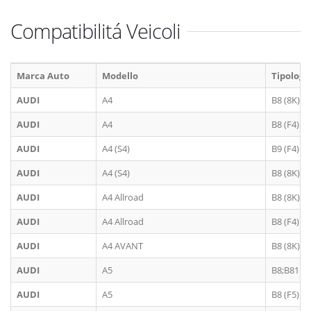
Compatibilitá Veicoli
Marca Auto
Modello
Tipologi
AUDI
A4
B8 (8K)
AUDI
A4
B8 (F4)
AUDI
A4 (S4)
B9 (F4)
AUDI
A4 (S4)
B8 (8K)
AUDI
A4 Allroad
B8 (8K)
AUDI
A4 Allroad
B8 (F4)
AUDI
A4 AVANT
B8 (8K)
AUDI
A5
B8;B81 (8
AUDI
A5
B8 (F5)