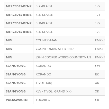
MERCEDES-BENZ
SLC-KLASSE
172
MERCEDES-BENZ
SLK-KLASSE
171
MERCEDES-BENZ
SLK-KLASSE
172
MERCEDES-BENZ
SLK-KLASSE
170
MINI
COUNTRYMAN
FMX (F60
MINI
COUNTRYMAN SE HYBRID
FMX (F60
MINI
JOHN COOPER WORKS COUNTRYMAN
FMX (F60
SSANGYONG
KORANDO
CW
SSANGYONG
KORANDO
EK
SSANGYONG
TIVOLI (XK)
XK
SSANGYONG
XLV - TIVOLI GRAND (XK)
XK
VOLKSWAGEN
TOUAREG
CR