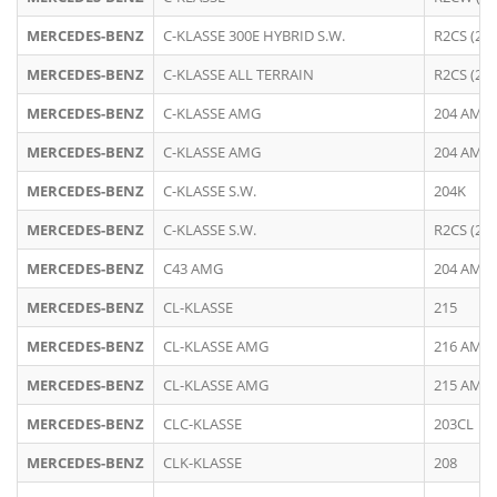
MERCEDES-BENZ
C-KLASSE 300E HYBRID S.W.
R2CS (20
MERCEDES-BENZ
C-KLASSE ALL TERRAIN
R2CS (20
MERCEDES-BENZ
C-KLASSE AMG
204 AMG
MERCEDES-BENZ
C-KLASSE AMG
204 AMG 
MERCEDES-BENZ
C-KLASSE S.W.
204K
MERCEDES-BENZ
C-KLASSE S.W.
R2CS (20
MERCEDES-BENZ
C43 AMG
204 AMG 
MERCEDES-BENZ
CL-KLASSE
215
MERCEDES-BENZ
CL-KLASSE AMG
216 AMG
MERCEDES-BENZ
CL-KLASSE AMG
215 AMG
MERCEDES-BENZ
CLC-KLASSE
203CL
MERCEDES-BENZ
CLK-KLASSE
208