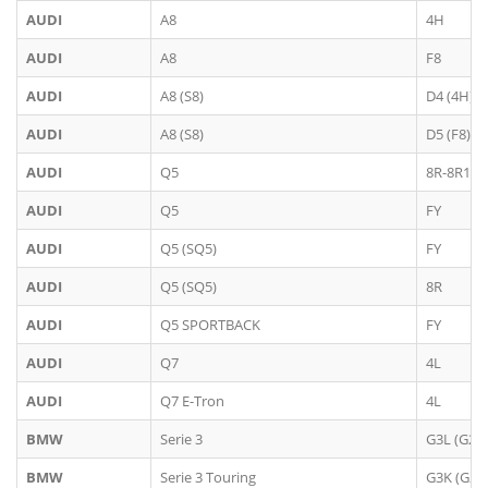
AUDI
A8
4H
AUDI
A8
F8
AUDI
A8 (S8)
D4 (4H)
AUDI
A8 (S8)
D5 (F8)
AUDI
Q5
8R-8R1
AUDI
Q5
FY
AUDI
Q5 (SQ5)
FY
AUDI
Q5 (SQ5)
8R
AUDI
Q5 SPORTBACK
FY
AUDI
Q7
4L
AUDI
Q7 E-Tron
4L
BMW
Serie 3
G3L (G20)
BMW
Serie 3 Touring
G3K (G21