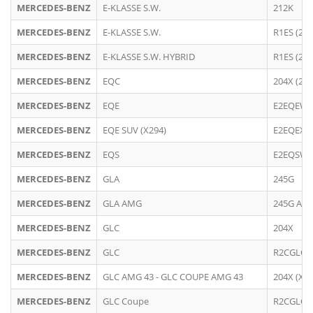
MERCEDES-BENZ
E-KLASSE S.W.
212K
MERCEDES-BENZ
E-KLASSE S.W.
R1ES (213
MERCEDES-BENZ
E-KLASSE S.W. HYBRID
R1ES (213
MERCEDES-BENZ
EQC
204X (293
MERCEDES-BENZ
EQE
E2EQEW (
MERCEDES-BENZ
EQE SUV (X294)
E2EQEX
MERCEDES-BENZ
EQS
E2EQSW (
MERCEDES-BENZ
GLA
245G
MERCEDES-BENZ
GLA AMG
245G AM
MERCEDES-BENZ
GLC
204X
MERCEDES-BENZ
GLC
R2CGLC (
MERCEDES-BENZ
GLC AMG 43 - GLC COUPE AMG 43
204X (X25
MERCEDES-BENZ
GLC Coupe
R2CGLC (