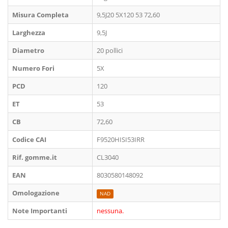
Misura Completa
9,5J20 5X120 53 72,60
Larghezza
9,5J
Diametro
20 pollici
Numero Fori
5X
PCD
120
ET
53
CB
72,60
Codice CAI
F9520HISI53IRR
Rif. gomme.it
CL3040
EAN
8030580148092
Omologazione
NAD
Note Importanti
nessuna.