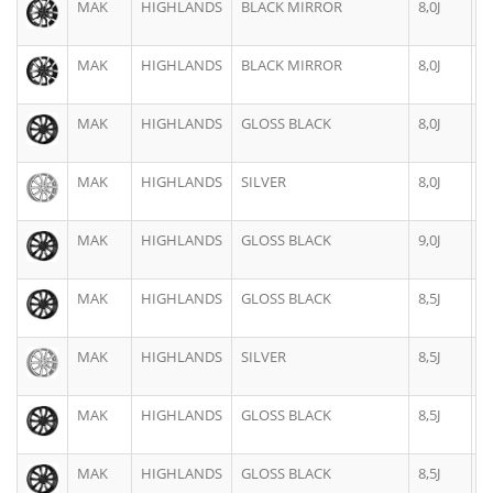
MAK
HIGHLANDS
BLACK MIRROR
8,0J
1
MAK
HIGHLANDS
BLACK MIRROR
8,0J
1
MAK
HIGHLANDS
GLOSS BLACK
8,0J
1
MAK
HIGHLANDS
SILVER
8,0J
1
MAK
HIGHLANDS
GLOSS BLACK
9,0J
1
MAK
HIGHLANDS
GLOSS BLACK
8,5J
2
MAK
HIGHLANDS
SILVER
8,5J
2
MAK
HIGHLANDS
GLOSS BLACK
8,5J
2
MAK
HIGHLANDS
GLOSS BLACK
8,5J
2