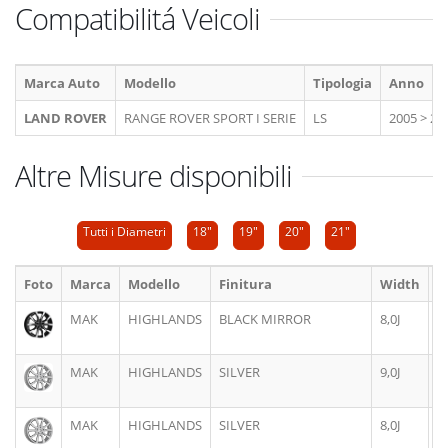
Compatibilitá Veicoli
Marca Auto
Modello
Tipologia
Anno
LAND ROVER
RANGE ROVER SPORT I SERIE
LS
2005 > 20
Altre Misure disponibili
Tutti i Diametri
18"
19"
20"
21"
Foto
Marca
Modello
Finitura
Width
D
MAK
HIGHLANDS
BLACK MIRROR
8,0J
1
MAK
HIGHLANDS
SILVER
9,0J
1
MAK
HIGHLANDS
SILVER
8,0J
1