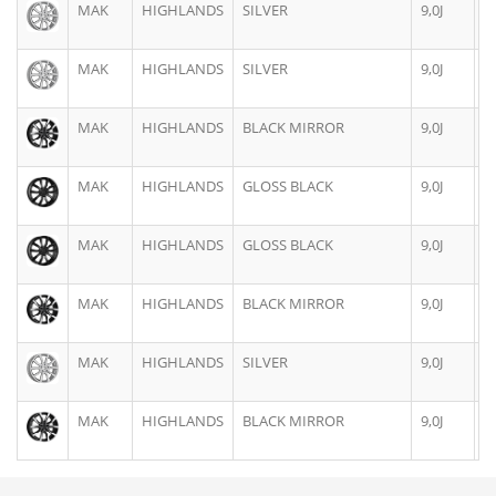
MAK
HIGHLANDS
SILVER
9,0J
2
MAK
HIGHLANDS
SILVER
9,0J
2
MAK
HIGHLANDS
BLACK MIRROR
9,0J
2
MAK
HIGHLANDS
GLOSS BLACK
9,0J
2
MAK
HIGHLANDS
GLOSS BLACK
9,0J
2
MAK
HIGHLANDS
BLACK MIRROR
9,0J
2
MAK
HIGHLANDS
SILVER
9,0J
2
MAK
HIGHLANDS
BLACK MIRROR
9,0J
2