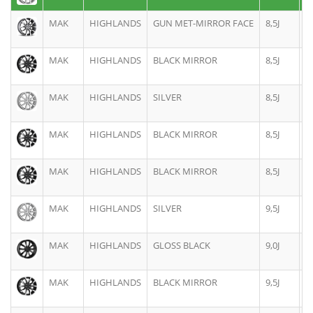
MAK
HIGHLANDS
GUN MET-MIRROR FACE
8,5J
2
MAK
HIGHLANDS
BLACK MIRROR
8,5J
2
MAK
HIGHLANDS
SILVER
8,5J
2
MAK
HIGHLANDS
BLACK MIRROR
8,5J
2
MAK
HIGHLANDS
BLACK MIRROR
8,5J
2
MAK
HIGHLANDS
SILVER
9,5J
2
MAK
HIGHLANDS
GLOSS BLACK
9,0J
2
MAK
HIGHLANDS
BLACK MIRROR
9,5J
2