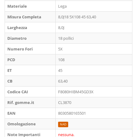
Materiale
Lega
Misura Completa
8,0J18 5X108 45 63,40
Larghezza
8,0J
Diametro
18 pollici
Numero Fori
5X
PCD
108
ET
45
CB
63,40
Codice CAI
F8080HIBM45GD3X
Rif. gomme.it
CL3870
EAN
8030580165501
Omologazione
NAD
Note Importanti
nessuna.