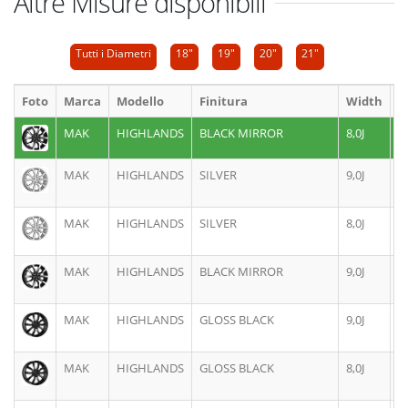
Altre Misure disponibili
Tutti i Diametri
18"
19"
20"
21"
Foto
Marca
Modello
Finitura
Width
D
MAK
HIGHLANDS
BLACK MIRROR
8,0J
1
MAK
HIGHLANDS
SILVER
9,0J
1
MAK
HIGHLANDS
SILVER
8,0J
1
MAK
HIGHLANDS
BLACK MIRROR
9,0J
1
MAK
HIGHLANDS
GLOSS BLACK
9,0J
1
MAK
HIGHLANDS
GLOSS BLACK
8,0J
1