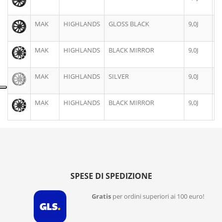
MAK
HIGHLANDS
GLOSS BLACK
9,0J
2
MAK
HIGHLANDS
BLACK MIRROR
9,0J
2
MAK
HIGHLANDS
SILVER
9,0J
2
MAK
HIGHLANDS
BLACK MIRROR
9,0J
2
SPESE DI SPEDIZIONE
Gratis
per ordini superiori ai 100 euro!