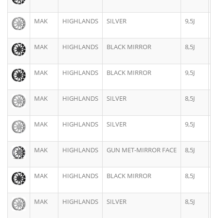
MAK
HIGHLANDS
SILVER
9,5J
2
MAK
HIGHLANDS
BLACK MIRROR
8,5J
2
MAK
HIGHLANDS
BLACK MIRROR
9,5J
2
MAK
HIGHLANDS
SILVER
8,5J
2
MAK
HIGHLANDS
SILVER
9,5J
2
MAK
HIGHLANDS
GUN MET-MIRROR FACE
8,5J
2
MAK
HIGHLANDS
BLACK MIRROR
8,5J
2
MAK
HIGHLANDS
SILVER
8,5J
2