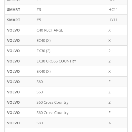
SMART
#3
HC11
SMART
#5
HY11
VOLVO
C40 RECHARGE
X
VOLVO
EC40 (X)
X
VOLVO
EX30 (2)
2
VOLVO
EX30 CROSS COUNTRY
2
VOLVO
EX40 (X)
X
VOLVO
S60
F
VOLVO
S60
Z
VOLVO
S60 Cross Country
Z
VOLVO
S60 Cross Country
F
VOLVO
S80
A