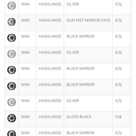
MAK
HIGHLANDS
SILVER
9,5J
2
MAK
HIGHLANDS
GUN MET-MIRROR FACE
8,5J
2
MAK
HIGHLANDS
BLACK MIRROR
8,5J
2
MAK
HIGHLANDS
SILVER
8,5J
2
MAK
HIGHLANDS
BLACK MIRROR
8,5J
2
MAK
HIGHLANDS
BLACK MIRROR
8,5J
2
MAK
HIGHLANDS
SILVER
9,5J
2
MAK
HIGHLANDS
GLOSS BLACK
9,0J
2
MAK
HIGHLANDS
BLACK MIRROR
9,5J
2