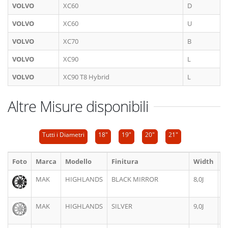
VOLVO
XC60
D
VOLVO
XC60
U
VOLVO
XC70
B
VOLVO
XC90
L
VOLVO
XC90 T8 Hybrid
L
Altre Misure disponibili
Tutti i Diametri
18"
19"
20"
21"
Foto
Marca
Modello
Finitura
Width
D
MAK
HIGHLANDS
BLACK MIRROR
8,0J
1
MAK
HIGHLANDS
SILVER
9,0J
1