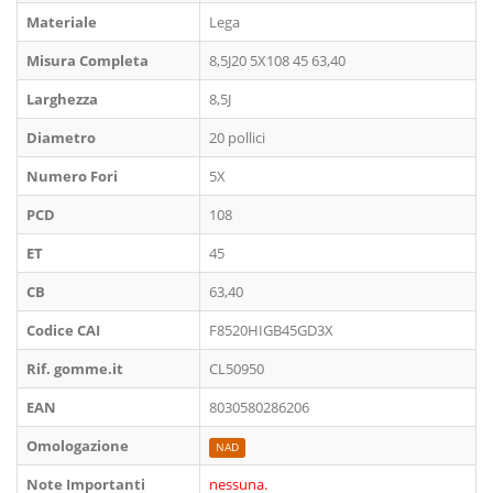
Materiale
Lega
Misura Completa
8,5J20 5X108 45 63,40
Larghezza
8,5J
Diametro
20 pollici
Numero Fori
5X
PCD
108
ET
45
CB
63,40
Codice CAI
F8520HIGB45GD3X
Rif. gomme.it
CL50950
EAN
8030580286206
Omologazione
NAD
Note Importanti
nessuna.