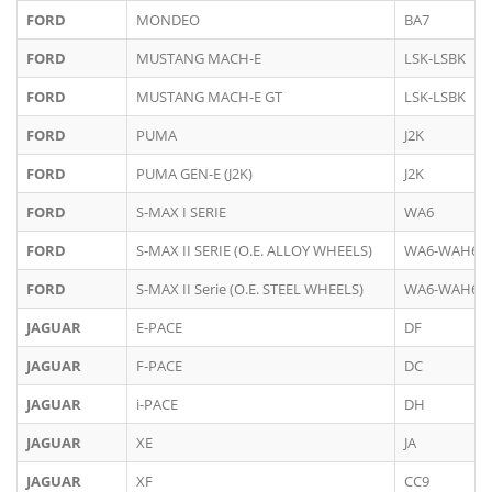
FORD
MONDEO
BA7
FORD
MUSTANG MACH-E
LSK-LSBK
FORD
MUSTANG MACH-E GT
LSK-LSBK
FORD
PUMA
J2K
FORD
PUMA GEN-E (J2K)
J2K
FORD
S-MAX I SERIE
WA6
FORD
S-MAX II SERIE (O.E. ALLOY WHEELS)
WA6-WAH6
FORD
S-MAX II Serie (O.E. STEEL WHEELS)
WA6-WAH6
JAGUAR
E-PACE
DF
JAGUAR
F-PACE
DC
JAGUAR
i-PACE
DH
JAGUAR
XE
JA
JAGUAR
XF
CC9