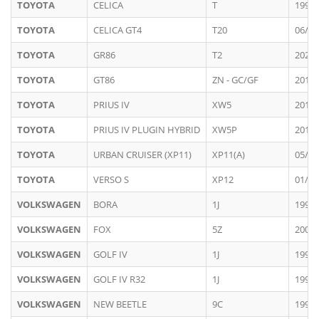
TOYOTA
CELICA
T
1997 
TOYOTA
CELICA GT4
T20
06/19
TOYOTA
GR86
T2
2022 
TOYOTA
GT86
ZN - GC/GF
2012 
TOYOTA
PRIUS IV
XW5
2016 
TOYOTA
PRIUS IV PLUGIN HYBRID
XW5P
2017 
TOYOTA
URBAN CRUISER (XP11)
XP11(A)
05/20
TOYOTA
VERSO S
XP12
01/20
VOLKSWAGEN
BORA
1J
1997 
VOLKSWAGEN
FOX
5Z
2005 
VOLKSWAGEN
GOLF IV
1J
1997 
VOLKSWAGEN
GOLF IV R32
1J
1997 
VOLKSWAGEN
NEW BEETLE
9C
1998 