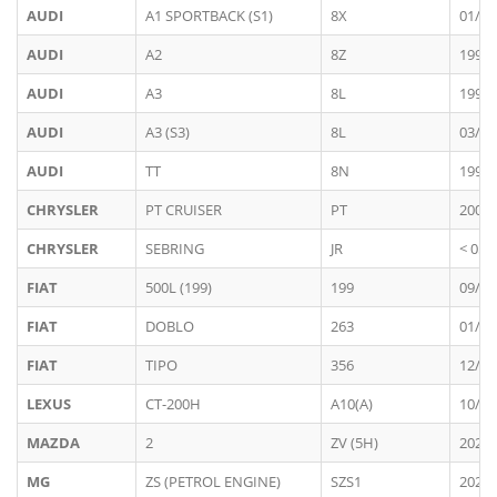
AUDI
A1 SPORTBACK (S1)
8X
01/20
AUDI
A2
8Z
1999 
AUDI
A3
8L
1996 
AUDI
A3 (S3)
8L
03/19
AUDI
TT
8N
1998 
CHRYSLER
PT CRUISER
PT
2000 
CHRYSLER
SEBRING
JR
< 05/
FIAT
500L (199)
199
09/20
FIAT
DOBLO
263
01/20
FIAT
TIPO
356
12/20
LEXUS
CT-200H
A10(A)
10/20
MAZDA
2
ZV (5H)
2021 
MG
ZS (PETROL ENGINE)
SZS1
2021 