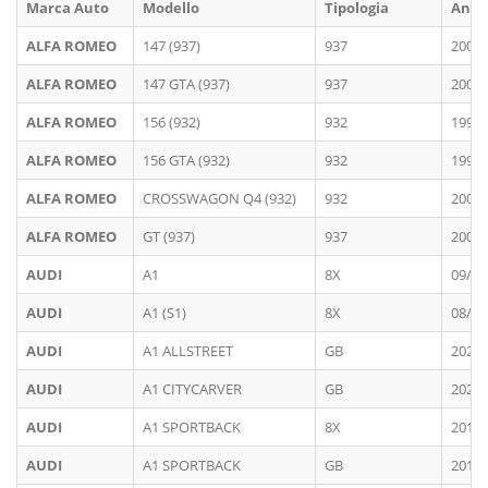
Marca Auto
Modello
Tipologia
Ann
ALFA ROMEO
147 (937)
937
2000 
ALFA ROMEO
147 GTA (937)
937
2000 
ALFA ROMEO
156 (932)
932
1997 
ALFA ROMEO
156 GTA (932)
932
1997 
ALFA ROMEO
CROSSWAGON Q4 (932)
932
2004 
ALFA ROMEO
GT (937)
937
2004 
AUDI
A1
8X
09/20
AUDI
A1 (S1)
8X
08/20
AUDI
A1 ALLSTREET
GB
2023 
AUDI
A1 CITYCARVER
GB
2020 
AUDI
A1 SPORTBACK
8X
2012 
AUDI
A1 SPORTBACK
GB
2019 