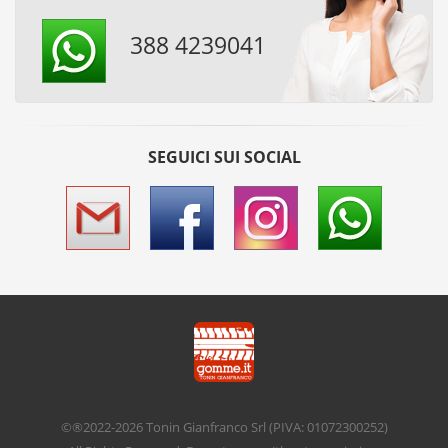
388 4239041
SEGUICI SUI SOCIAL
©®2022-2026
Tonin Gianfranco Srl
(PIVA: 01072300252)