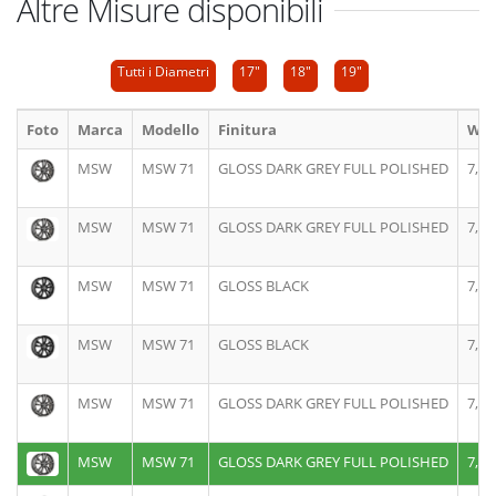
Altre Misure disponibili
Tutti i Diametri
17"
18"
19"
Foto
Marca
Modello
Finitura
Wid
MSW
MSW 71
GLOSS DARK GREY FULL POLISHED
7,5J
MSW
MSW 71
GLOSS DARK GREY FULL POLISHED
7,5J
MSW
MSW 71
GLOSS BLACK
7,5J
MSW
MSW 71
GLOSS BLACK
7,5J
MSW
MSW 71
GLOSS DARK GREY FULL POLISHED
7,5J
MSW
MSW 71
GLOSS DARK GREY FULL POLISHED
7,5J