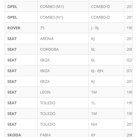
OPEL
COMBO (M1)
COMBO-D
2012 
OPEL
COMBO (N1)
COMBO-D
2012 
ROVER
75
J - RJ
1999 
SEAT
ARONA
KJ
2018 
SEAT
CORDOBA
6L
2002 
SEAT
IBIZA
6L
02/20
SEAT
IBIZA
6J - 6JN
07/20
SEAT
IBIZA
KJ
2017 
SEAT
LEON
1M
1999 
SEAT
TOLEDO
1L
1991 
SEAT
TOLEDO
1M
1999 
SEAT
TOLEDO
NH
2013 
SKODA
FABIA
6Y
2000 