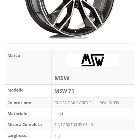
Marca
MSW
Modello
MSW 71
Colorazione
GLOSS DARK GREY FULL POLISHED
Materiale
Lega
Misura Completa
7,5J17 5X100 35 63,40
Larghezza
7,5J