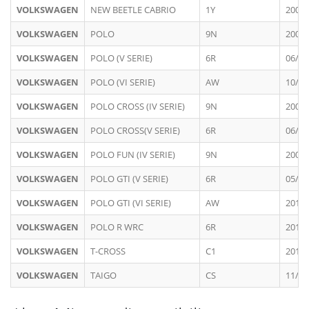
VOLKSWAGEN
NEW BEETLE CABRIO
1Y
2003 
VOLKSWAGEN
POLO
9N
2001 
VOLKSWAGEN
POLO (V SERIE)
6R
06/20
VOLKSWAGEN
POLO (VI SERIE)
AW
10/20
VOLKSWAGEN
POLO CROSS (IV SERIE)
9N
2005 
VOLKSWAGEN
POLO CROSS(V SERIE)
6R
06/20
VOLKSWAGEN
POLO FUN (IV SERIE)
9N
2005 
VOLKSWAGEN
POLO GTI (V SERIE)
6R
05/20
VOLKSWAGEN
POLO GTI (VI SERIE)
AW
2018 
VOLKSWAGEN
POLO R WRC
6R
2013 
VOLKSWAGEN
T-CROSS
C1
2019 
VOLKSWAGEN
TAIGO
CS
11/20