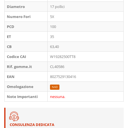
Diametro
17 pollici
Numero Fori
5X
PCD
100
ET
35
CB
63,40
Codice CAI
W19282500TT8
Rif. gomme.it
CL40586
EAN
8027529130416
Omologazione
NAD
Note Importanti
nessuna.
CONSULENZA DEDICATA