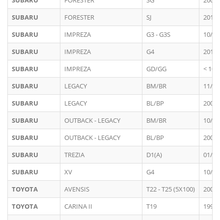
SUBARU
FORESTER
SG
2002 
SUBARU
FORESTER
SJ
2014 
SUBARU
IMPREZA
G3 - G3S
10/20
SUBARU
IMPREZA
G4
2013 
SUBARU
IMPREZA
GD/GG
< 10/
SUBARU
LEGACY
BM/BR
11/20
SUBARU
LEGACY
BL/BP
2003 
SUBARU
OUTBACK - LEGACY
BM/BR
10/20
SUBARU
OUTBACK - LEGACY
BL/BP
2003 
SUBARU
TREZIA
D1(A)
01/20
SUBARU
XV
G4
10/20
TOYOTA
AVENSIS
T22 - T25 (5X100)
2003 
TOYOTA
CARINA II
T19
1990 