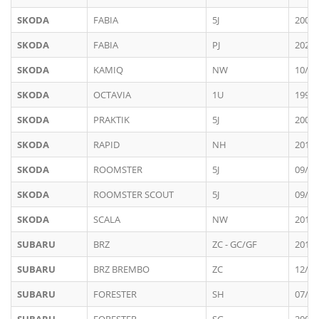
SKODA
FABIA
5J
2007 
SKODA
FABIA
PJ
2021 
SKODA
KAMIQ
NW
10/20
SKODA
OCTAVIA
1U
1996 
SKODA
PRAKTIK
5J
2008 
SKODA
RAPID
NH
2013 
SKODA
ROOMSTER
5J
09/20
SKODA
ROOMSTER SCOUT
5J
09/20
SKODA
SCALA
NW
2019 
SUBARU
BRZ
ZC - GC/GF
2012 
SUBARU
BRZ BREMBO
ZC
12/20
SUBARU
FORESTER
SH
07/20