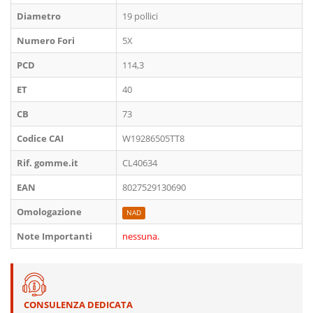
Diametro
19 pollici
Numero Fori
5X
PCD
114,3
ET
40
CB
73
Codice CAI
W19286505TT8
Rif. gomme.it
CL40634
EAN
8027529130690
Omologazione
NAD
Note Importanti
nessuna.
CONSULENZA DEDICATA