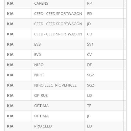
KIA
CARENS
RP
20
KIA
CEED - CEED SPORTWAGON
ED
20
KIA
CEED - CEED SPORTWAGON
JD
20
KIA
CEED - CEED SPORTWAGON
CD
20
KIA
EV3
SV1
09
KIA
EV6
CV
08
KIA
NIRO
DE
20
KIA
NIRO
SG2
20
KIA
NIRO ELECTRIC VEHICLE
SG2
20
KIA
OPIRUS
LD
20
KIA
OPTIMA
TF
20
KIA
OPTIMA
JF
20
KIA
PRO CEED
ED
03