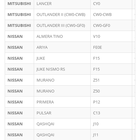
MITSUBISHI
LANCER
CY0
20
MITSUBISHI
OUTLANDER II (CW0-CWB)
CW0-CWB
01
MITSUBISHI
OUTLANDER III (CW0-GF0)
CW0-GF0
20
NISSAN
ALMERA TINO
V10
20
NISSAN
ARIYA
FE0E
20
NISSAN
JUKE
F15
09
NISSAN
JUKE NISMO RS
F15
20
NISSAN
MURANO
Z51
09
NISSAN
MURANO
Z50
20
NISSAN
PRIMERA
P12
20
NISSAN
PULSAR
C13
10
NISSAN
QASHQAI
J10
02
NISSAN
QASHQAI
J11
20