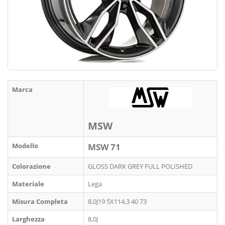
Marca
MSW
Modello
MSW 71
Colorazione
GLOSS DARK GREY FULL POLISHED
Materiale
Lega
Misura Completa
8,0J19 5X114,3 40 73
Larghezza
8,0J