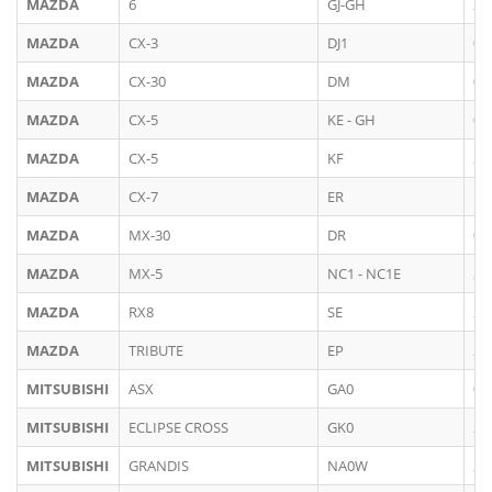
MAZDA
6
GJ-GH
20
MAZDA
CX-3
DJ1
06
MAZDA
CX-30
DM
08
MAZDA
CX-5
KE - GH
05
MAZDA
CX-5
KF
20
MAZDA
CX-7
ER
10
MAZDA
MX-30
DR
08
MAZDA
MX-5
NC1 - NC1E
20
MAZDA
RX8
SE
20
MAZDA
TRIBUTE
EP
20
MITSUBISHI
ASX
GA0
07
MITSUBISHI
ECLIPSE CROSS
GK0
20
MITSUBISHI
GRANDIS
NA0W
20