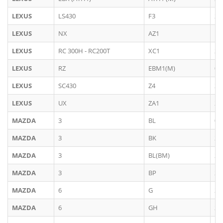
LEXUS
LS430
F3
20
LEXUS
NX
AZ1
10
LEXUS
RC 300H - RC200T
XC1
20
LEXUS
RZ
EBM1(M)
03
LEXUS
SC430
Z4
20
LEXUS
UX
ZA1
20
MAZDA
3
BL
04
MAZDA
3
BK
20
MAZDA
3
BL(BM)
20
MAZDA
3
BP
20
MAZDA
6
G
20
MAZDA
6
GH
20