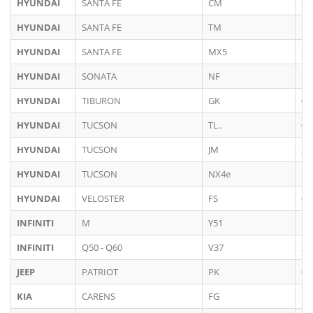
HYUNDAI
SANTA FE
CM
20
HYUNDAI
SANTA FE
TM
20
HYUNDAI
SANTA FE
MX5
20
HYUNDAI
SONATA
NF
20
HYUNDAI
TIBURON
GK
03
HYUNDAI
TUCSON
TL..
09
HYUNDAI
TUCSON
JM
20
HYUNDAI
TUCSON
NX4e
20
HYUNDAI
VELOSTER
FS
09
INFINITI
M
Y51
20
INFINITI
Q50 - Q60
V37
20
JEEP
PATRIOT
PK
03
KIA
CARENS
FG
12