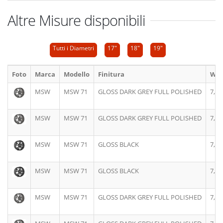
Altre Misure disponibili
Tutti i Diametri
17"
18"
19"
Foto
Marca
Modello
Finitura
Wid
MSW
MSW 71
GLOSS DARK GREY FULL POLISHED
7,5J
MSW
MSW 71
GLOSS DARK GREY FULL POLISHED
7,5J
MSW
MSW 71
GLOSS BLACK
7,5J
MSW
MSW 71
GLOSS BLACK
7,5J
MSW
MSW 71
GLOSS DARK GREY FULL POLISHED
7,5J