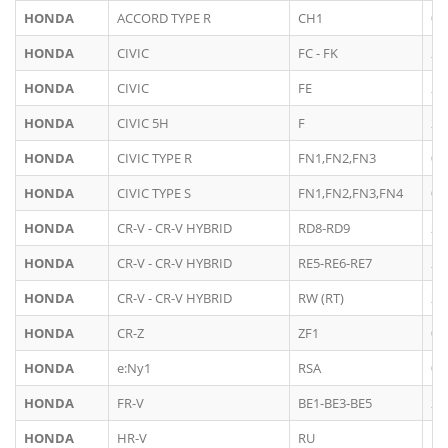
HONDA
ACCORD TYPE R
CH1
09
HONDA
CIVIC
FC - FK
20
HONDA
CIVIC
FE
20
HONDA
CIVIC 5H
F
20
HONDA
CIVIC TYPE R
FN1,FN2,FN3
04
HONDA
CIVIC TYPE S
FN1,FN2,FN3,FN4
04
HONDA
CR-V - CR-V HYBRID
RD8-RD9
20
HONDA
CR-V - CR-V HYBRID
RE5-RE6-RE7
20
HONDA
CR-V - CR-V HYBRID
RW (RT)
20
HONDA
CR-Z
ZF1
03
HONDA
e:Ny1
RSA
05
HONDA
FR-V
BE1-BE3-BE5
20
HONDA
HR-V
RU
10