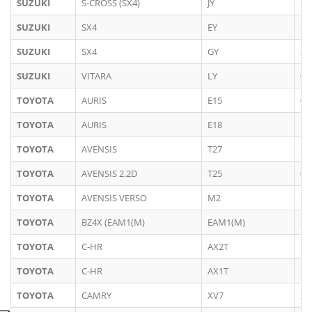
SUZUKI
S-CROSS (SX4)
JY
20
SUZUKI
SX4
EY
20
SUZUKI
SX4
GY
20
SUZUKI
VITARA
LY
03
TOYOTA
AURIS
E15
03
TOYOTA
AURIS
E18
12
TOYOTA
AVENSIS
T27
20
TOYOTA
AVENSIS 2.2D
T25
04
TOYOTA
AVENSIS VERSO
M2
20
TOYOTA
BZ4X (EAM1(M)
EAM1(M)
20
TOYOTA
C-HR
AX2T
11
TOYOTA
C-HR
AX1T
20
TOYOTA
CAMRY
XV7
20