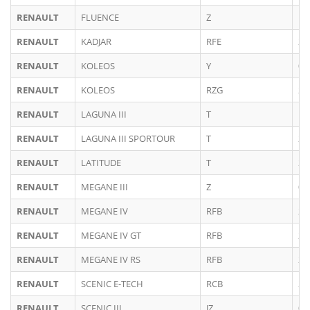
RENAULT
FLUENCE
Z
10
RENAULT
KADJAR
RFE
20
RENAULT
KOLEOS
Y
06
RENAULT
KOLEOS
RZG
20
RENAULT
LAGUNA III
T
11
RENAULT
LAGUNA III SPORTOUR
T
20
RENAULT
LATITUDE
T
20
RENAULT
MEGANE III
Z
09
RENAULT
MEGANE IV
RFB
20
RENAULT
MEGANE IV GT
RFB
20
RENAULT
MEGANE IV RS
RFB
20
RENAULT
SCENIC E-TECH
RCB
20
RENAULT
SCENIC III
JZ
06