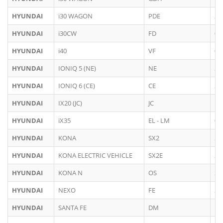
HYUNDAI
i30 WAGON
PDE
20
HYUNDAI
i30CW
FD
07
HYUNDAI
i40
VF
07
HYUNDAI
IONIQ 5 (NE)
NE
20
HYUNDAI
IONIQ 6 (CE)
CE
20
HYUNDAI
IX20 (JC)
JC
11
HYUNDAI
iX35
EL - LM
03
HYUNDAI
KONA
SX2
20
HYUNDAI
KONA ELECTRIC VEHICLE
SX2E
20
HYUNDAI
KONA N
OS
20
HYUNDAI
NEXO
FE
20
HYUNDAI
SANTA FE
DM
10