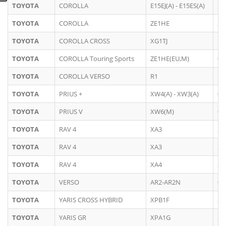
TOYOTA
COROLLA
E15EJ(A) - E15ES(A)
20
TOYOTA
COROLLA
ZE1HE
20
TOYOTA
COROLLA CROSS
XG1TJ
20
TOYOTA
COROLLA Touring Sports
ZE1HE(EU,M)
03
TOYOTA
COROLLA VERSO
R1
20
TOYOTA
PRIUS +
XW4(A) - XW3(A)
06
TOYOTA
PRIUS V
XW6(M)
04
TOYOTA
RAV 4
XA3
20
TOYOTA
RAV 4
XA3
20
TOYOTA
RAV 4
XA4
20
TOYOTA
VERSO
AR2-AR2N
04
TOYOTA
YARIS CROSS HYBRID
XPB1F
20
TOYOTA
YARIS GR
XPA1G
20