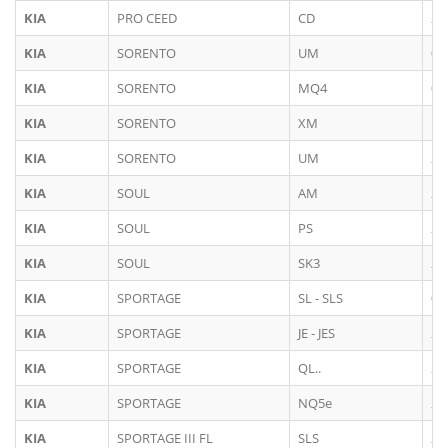
KIA
PRO CEED
CD
20
KIA
SORENTO
UM
02
KIA
SORENTO
MQ4
09
KIA
SORENTO
XM
11
KIA
SORENTO
UM
20
KIA
SOUL
AM
20
KIA
SOUL
PS
20
KIA
SOUL
SK3
20
KIA
SPORTAGE
SL - SLS
09
KIA
SPORTAGE
JE - JES
20
KIA
SPORTAGE
QL..
20
KIA
SPORTAGE
NQ5e
20
KIA
SPORTAGE III FL
SLS
20