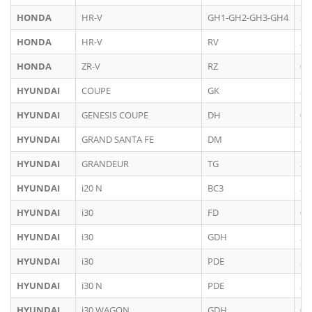
HONDA
HR-V
GH1-GH2-GH3-GH4
20
HONDA
HR-V
RV
20
HONDA
ZR-V
RZ
05
HYUNDAI
COUPE
GK
20
HYUNDAI
GENESIS COUPE
DH
01
HYUNDAI
GRAND SANTA FE
DM
20
HYUNDAI
GRANDEUR
TG
20
HYUNDAI
i20 N
BC3
20
HYUNDAI
i30
FD
07
HYUNDAI
i30
GDH
20
HYUNDAI
i30
PDE
20
HYUNDAI
i30 N
PDE
20
HYUNDAI
i30 WAGON
GDH
06