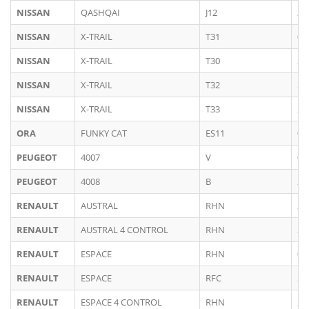
NISSAN
QASHQAI
J12
20
NISSAN
X-TRAIL
T31
03
NISSAN
X-TRAIL
T30
20
NISSAN
X-TRAIL
T32
20
NISSAN
X-TRAIL
T33
20
ORA
FUNKY CAT
ES11
01
PEUGEOT
4007
V
01
PEUGEOT
4008
B
20
RENAULT
AUSTRAL
RHN
20
RENAULT
AUSTRAL 4 CONTROL
RHN
20
RENAULT
ESPACE
RHN
06
RENAULT
ESPACE
RFC
20
RENAULT
ESPACE 4 CONTROL
RHN
20