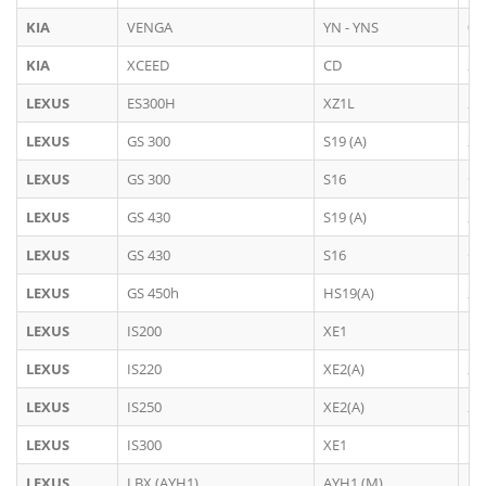
KIA
VENGA
YN - YNS
02
KIA
XCEED
CD
20
LEXUS
ES300H
XZ1L
20
LEXUS
GS 300
S19 (A)
20
LEXUS
GS 300
S16
< 
LEXUS
GS 430
S19 (A)
20
LEXUS
GS 430
S16
< 
LEXUS
GS 450h
HS19(A)
20
LEXUS
IS200
XE1
19
LEXUS
IS220
XE2(A)
20
LEXUS
IS250
XE2(A)
20
LEXUS
IS300
XE1
19
LEXUS
LBX (AYH1)
AYH1 (M)
20