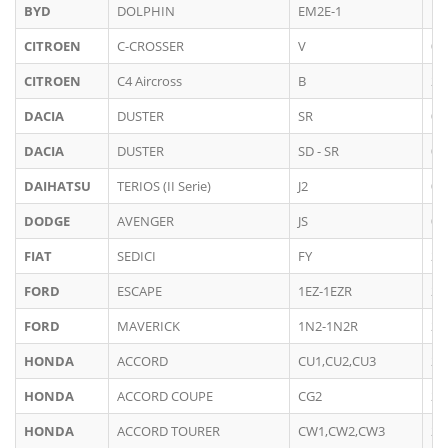
BYD
DOLPHIN
EM2E-1
10
CITROEN
C-CROSSER
V
01
CITROEN
C4 Aircross
B
20
DACIA
DUSTER
SR
01
DACIA
DUSTER
SD - SR
03
DAIHATSU
TERIOS (II Serie)
J2
04
DODGE
AVENGER
JS
06
FIAT
SEDICI
FY
20
FORD
ESCAPE
1EZ-1EZR
20
FORD
MAVERICK
1N2-1N2R
20
HONDA
ACCORD
CU1,CU2,CU3
20
HONDA
ACCORD COUPE
CG2
20
HONDA
ACCORD TOURER
CW1,CW2,CW3
20