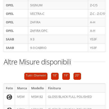
OPEL
SIGNUM
Z-C/S
OPEL
VECTRA-C
Z-C - Z-C/SW
OPEL
ZAFIRA
A-H
OPEL
ZAFIRA OPC
A-H
SAAB
9 3
YS3F
SAAB
9-3 CABRIO
YS3F
Altre Misure disponibili
Tutti i Diametri
18"
19"
20"
Foto
Marca
Modello
Finitura
MSW
MSW 82
GLOSS BLACK FULL POLISHED