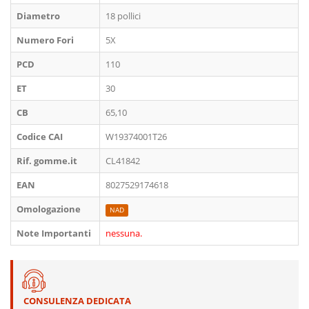
Diametro
18 pollici
Numero Fori
5X
PCD
110
ET
30
CB
65,10
Codice CAI
W19374001T26
Rif. gomme.it
CL41842
EAN
8027529174618
Omologazione
NAD
Note Importanti
nessuna.
CONSULENZA DEDICATA