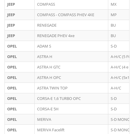
JEEP
COMPASS
MX
JEEP
COMPASS - COMPASS PHEV 4XE
MP
JEEP
RENEGADE
BU
JEEP
RENEGADE PHEV 4xe
BU
OPEL
ADAM S
S-D
OPEL
ASTRA H
A-H/C (5 FOR
OPEL
ASTRA H GTC
A-H/C (4 e 5 
OPEL
ASTRA H OPC
A-H/C (5x110
OPEL
ASTRA TWIN TOP
A-H/C
OPEL
CORSA-E 1,6 TURBO OPC
S-D
OPEL
CORSA-E 5H
S-D
OPEL
MERIVA
S-D MONOC
OPEL
MERIVA Facelift
S-D MONOC