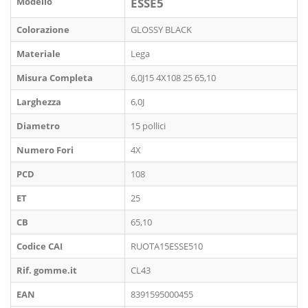
Modello
ESSE5
Colorazione
GLOSSY BLACK
Materiale
Lega
Misura Completa
6,0J15 4X108 25 65,10
Larghezza
6,0J
Diametro
15 pollici
Numero Fori
4X
PCD
108
ET
25
CB
65,10
Codice CAI
RUOTA15ESSE510
Rif. gomme.it
CL43
EAN
8391595000455