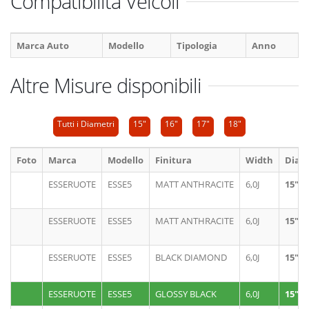
Compatibilitá Veicoli
Marca Auto
Modello
Tipologia
Anno
Altre Misure disponibili
Tutti i Diametri
15"
16"
17"
18"
Foto
Marca
Modello
Finitura
Width
Diam
ESSERUOTE
ESSE5
MATT ANTHRACITE
6,0J
15"
ESSERUOTE
ESSE5
MATT ANTHRACITE
6,0J
15"
ESSERUOTE
ESSE5
BLACK DIAMOND
6,0J
15"
ESSERUOTE
ESSE5
GLOSSY BLACK
6,0J
15"