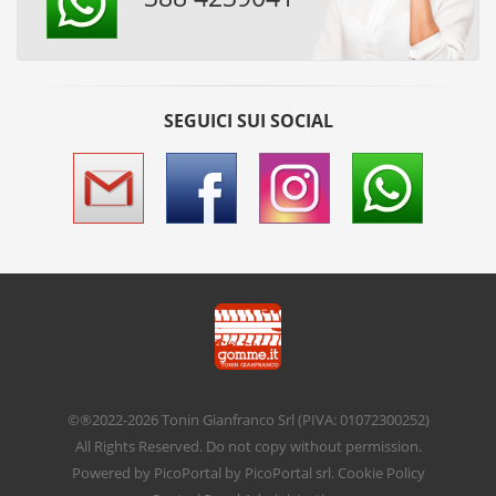
SEGUICI SUI SOCIAL
©®2022-2026
Tonin Gianfranco Srl
(PIVA: 01072300252)
All Rights Reserved. Do not copy without permission.
Powered by
PicoPortal
by PicoPortal srl.
Cookie Policy