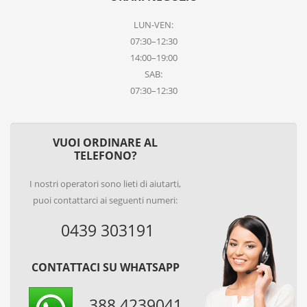
LUN-VEN:
07:30–12:30
14:00–19:00
SAB:
07:30–12:30
VUOI ORDINARE AL
TELEFONO?
I nostri operatori sono lieti di aiutarti,
puoi contattarci ai seguenti numeri:
0439 303191
CONTATTACI SU WHATSAPP
388 4239041