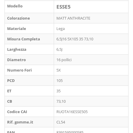
Modello
ESSE5
Colorazione
MATT ANTHRACITE
Materiale
Lega
Misura Completa
6,5J16 5X105 35 73,10
Larghezza
6,5J
Diametro
16 pollici
Numero Fori
5X
PCD
105
ET
35
CB
73,10
Codice CAI
RUOTA16ESSE505
Rif. gomme.it
CL54
EAN
8391595000585