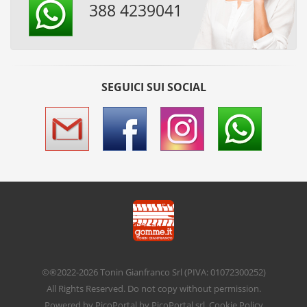
388 4239041
SEGUICI SUI SOCIAL
©®2022-2026
Tonin Gianfranco Srl
(PIVA: 01072300252)
All Rights Reserved. Do not copy without permission.
Powered by
PicoPortal
by PicoPortal srl.
Cookie Policy