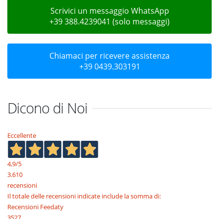
Scrivici un messaggio WhatsApp
+39 388.4239041 (solo messaggi)
Chiamaci per ricevere assistenza
+39 0439.303191
Dicono di Noi
Eccellente
4,9
/5
3.610
recensioni
Il totale delle recensioni indicate include la somma di:
Recensioni Feedaty
3527