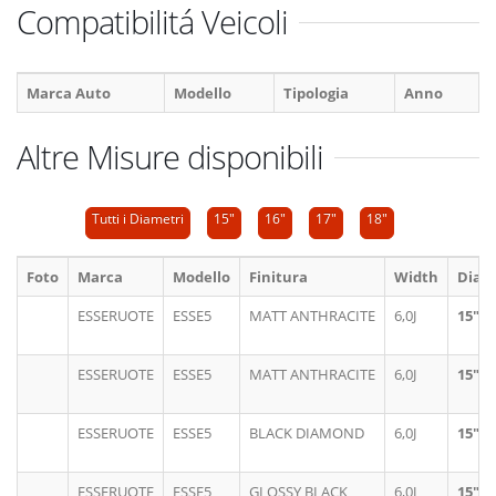
Compatibilitá Veicoli
Marca Auto
Modello
Tipologia
Anno
Altre Misure disponibili
Tutti i Diametri
15"
16"
17"
18"
Foto
Marca
Modello
Finitura
Width
Diam
ESSERUOTE
ESSE5
MATT ANTHRACITE
6,0J
15"
ESSERUOTE
ESSE5
MATT ANTHRACITE
6,0J
15"
ESSERUOTE
ESSE5
BLACK DIAMOND
6,0J
15"
ESSERUOTE
ESSE5
GLOSSY BLACK
6,0J
15"