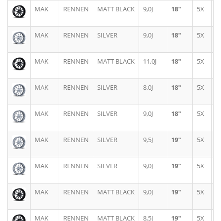
MAK
RENNEN
MATT BLACK
9,0J
18"
5X
1
MAK
RENNEN
SILVER
9,0J
18"
5X
1
MAK
RENNEN
MATT BLACK
11,0J
18"
5X
1
MAK
RENNEN
SILVER
8,0J
18"
5X
1
MAK
RENNEN
SILVER
9,0J
18"
5X
1
MAK
RENNEN
SILVER
9,5J
19"
5X
1
MAK
RENNEN
SILVER
9,0J
19"
5X
1
MAK
RENNEN
MATT BLACK
9,0J
19"
5X
1
MAK
RENNEN
MATT BLACK
8,5J
19"
5X
1