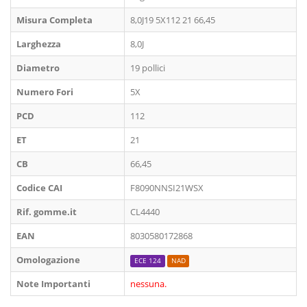
Misura Completa
8,0J19 5X112 21 66,45
Larghezza
8,0J
Diametro
19 pollici
Numero Fori
5X
PCD
112
ET
21
CB
66,45
Codice CAI
F8090NNSI21WSX
Rif. gomme.it
CL4440
EAN
8030580172868
Omologazione
ECE 124
NAD
Note Importanti
nessuna.