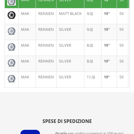
MAK
RENNEN
MATT BLACK
9,0J
19"
5X
1
MAK
RENNEN
SILVER
9,0J
19"
5X
1
MAK
RENNEN
SILVER
8,0J
19"
5X
1
MAK
RENNEN
SILVER
8,0J
19"
5X
1
MAK
RENNEN
SILVER
11,0J
19"
5X
1
SPESE DI SPEDIZIONE
Gratis
per ordini superiori ai 100 euro!