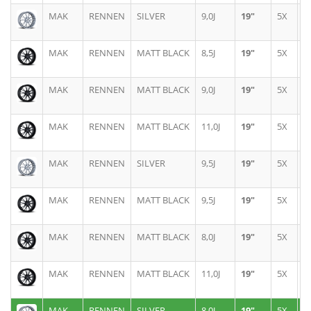
MAK
RENNEN
SILVER
9,0J
19"
5X
1
MAK
RENNEN
MATT BLACK
8,5J
19"
5X
1
MAK
RENNEN
MATT BLACK
9,0J
19"
5X
1
MAK
RENNEN
MATT BLACK
11,0J
19"
5X
1
MAK
RENNEN
SILVER
9,5J
19"
5X
1
MAK
RENNEN
MATT BLACK
9,5J
19"
5X
1
MAK
RENNEN
MATT BLACK
8,0J
19"
5X
1
MAK
RENNEN
MATT BLACK
11,0J
19"
5X
1
MAK
RENNEN
SILVER
8,0J
19"
5X
1