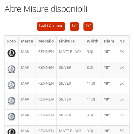
Altre Misure disponibili
Tutti i Diametri
18"
19"
Foto
Marca
Modello
Finitura
Width
Diam
NH
P
MAK
RENNEN
MATT BLACK
9,0J
18"
5X
1
MAK
RENNEN
SILVER
8,0J
18"
5X
1
MAK
RENNEN
SILVER
11,0J
18"
5X
1
MAK
RENNEN
SILVER
11,0J
18"
5X
1
MAK
RENNEN
SILVER
9,0J
18"
5X
1
MAK
RENNEN
MATT BLACK
9,0J
18"
5X
1