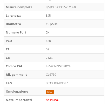
Misura Completa
8,5J19 5X130 52 71,60
Larghezza
8,5J
Diametro
19 pollici
Numero Fori
5X
PCD
130
ET
52
CB
71,60
Codice CAI
F8590NNSI52KY4
Rif. gomme.it
CL6759
EAN
8030580209687
Omologazione
NAD
Note Importanti
nessuna.