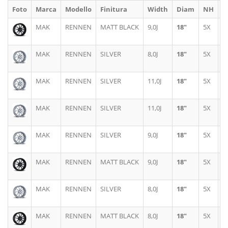
Foto
Marca
Modello
Finitura
Width
Diam
NH
P
MAK
RENNEN
MATT BLACK
9,0J
18"
5X
1
MAK
RENNEN
SILVER
8,0J
18"
5X
1
MAK
RENNEN
SILVER
11,0J
18"
5X
1
MAK
RENNEN
SILVER
11,0J
18"
5X
1
MAK
RENNEN
SILVER
9,0J
18"
5X
1
MAK
RENNEN
MATT BLACK
9,0J
18"
5X
1
MAK
RENNEN
SILVER
8,0J
18"
5X
1
MAK
RENNEN
MATT BLACK
8,0J
18"
5X
1