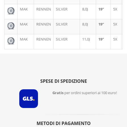
MAK
RENNEN
SILVER
8,0J
19"
5X
1
MAK
RENNEN
SILVER
8,0J
19"
5X
1
MAK
RENNEN
SILVER
11,0J
19"
5X
1
SPESE DI SPEDIZIONE
Gratis
per ordini superiori ai 100 euro!
METODI DI PAGAMENTO