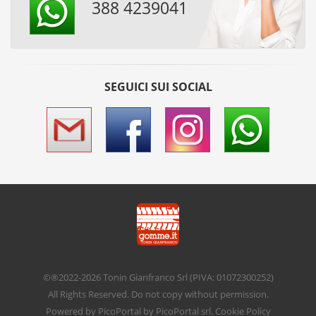
388 4239041
SEGUICI SUI SOCIAL
©®2022-2026
Tonin Gianfranco Srl
(PIVA: 01072300252)
All Rights Reserved. Do not copy without permission.
Powered by
PicoPortal
by PicoPortal srl.
Cookie Policy