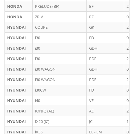
HONDA
PRELUDE (BF)
BF
202
HONDA
ZR-V
RZ
05/
HYUNDAI
COUPE
GK
200
HYUNDAI
i30
FD
07/
HYUNDAI
i30
GDH
201
HYUNDAI
i30
PDE
201
HYUNDAI
i30 WAGON
GDH
06/
HYUNDAI
i30 WAGON
PDE
201
HYUNDAI
i30CW
FD
07/
HYUNDAI
i40
VF
07/
HYUNDAI
IONIQ (AE)
AE
201
HYUNDAI
IX20 (JC)
JC
11/
HYUNDAI
iX35
EL - LM
03/