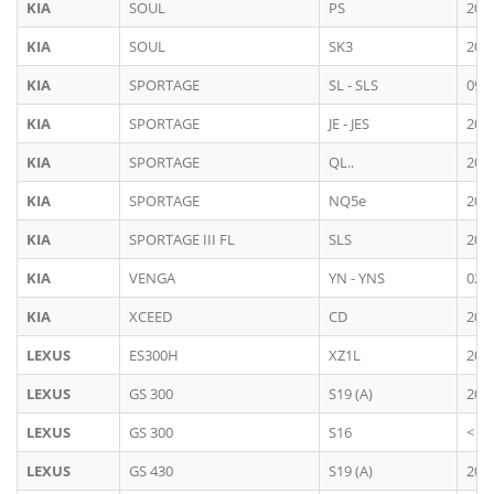
KIA
SOUL
PS
201
KIA
SOUL
SK3
201
KIA
SPORTAGE
SL - SLS
09/
KIA
SPORTAGE
JE - JES
200
KIA
SPORTAGE
QL..
201
KIA
SPORTAGE
NQ5e
202
KIA
SPORTAGE III FL
SLS
201
KIA
VENGA
YN - YNS
02/
KIA
XCEED
CD
202
LEXUS
ES300H
XZ1L
201
LEXUS
GS 300
S19 (A)
200
LEXUS
GS 300
S16
< 2
LEXUS
GS 430
S19 (A)
200