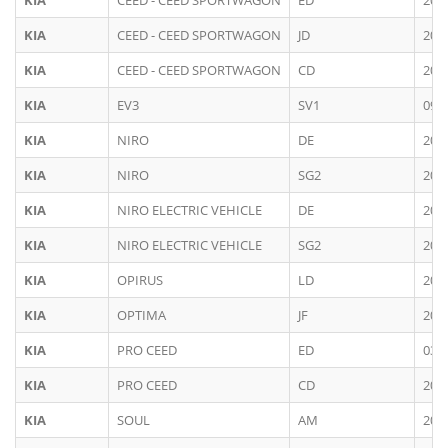
KIA
CEED - CEED SPORTWAGON
ED
200
KIA
CEED - CEED SPORTWAGON
JD
201
KIA
CEED - CEED SPORTWAGON
CD
201
KIA
EV3
SV1
09/
KIA
NIRO
DE
201
KIA
NIRO
SG2
202
KIA
NIRO ELECTRIC VEHICLE
DE
201
KIA
NIRO ELECTRIC VEHICLE
SG2
202
KIA
OPIRUS
LD
200
KIA
OPTIMA
JF
201
KIA
PRO CEED
ED
03/
KIA
PRO CEED
CD
201
KIA
SOUL
AM
200