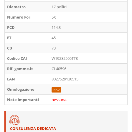
Diametro
17 pollici
Numero Fori
5X
PCD
114,3
ET
45
CB
73
Codice CAI
W19282505TT8
Rif. gomme.it
CL40596
EAN
8027529130515
Omologazione
NAD
Note Importanti
nessuna.
CONSULENZA DEDICATA