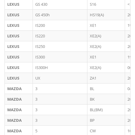
LEXUS
GS 430
S16
< 2
LEXUS
GS 450h
HS19(A)
200
LEXUS
IS200
XE1
199
LEXUS
IS220
XE2(A)
200
LEXUS
IS250
XE2(A)
200
LEXUS
IS300
XE1
199
LEXUS
IS300H
XE2(A)
06/
LEXUS
UX
ZA1
201
MAZDA
3
BL
04/
MAZDA
3
BK
200
MAZDA
3
BL(BM)
201
MAZDA
3
BP
201
MAZDA
5
CW
10/