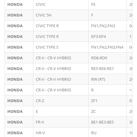
HONDA
CIVIC
FE
202
HONDA
CIVIC 5H
F
200
HONDA
CIVIC TYPE R
FN1,FN2,FN3
04/
HONDA
CIVIC TYPE R
EP3-EP4
11/
HONDA
CIVIC TYPE S
FN1,FN2,FN3,FN4
04/
HONDA
CR-V - CR-V HYBRID
RD8-RD9
200
HONDA
CR-V - CR-V HYBRID
RE5-RE6-RE7
200
HONDA
CR-V - CR-V HYBRID
RW (RT)
201
HONDA
CR-V - CR-V HYBRID
R
< 2
HONDA
CR-Z
ZF1
03/
HONDA
E
ZC
201
HONDA
FR-V
BE1-BE3-BE5
200
HONDA
HR-V
RU
10/