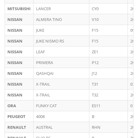
MITSUBISHI
LANCER
CY0
200
NISSAN
ALMERA TINO
V10
200
NISSAN
JUKE
F15
09/
NISSAN
JUKE NISMO RS
F15
201
NISSAN
LEAF
ZE1
201
NISSAN
PRIMERA
P12
200
NISSAN
QASHQAI
J12
202
NISSAN
X-TRAIL
T31
03/
NISSAN
X-TRAIL
T32
201
ORA
FUNKY CAT
ES11
01/
PEUGEOT
4008
B
201
RENAULT
AUSTRAL
RHN
202