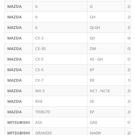
MAZDA
6
G
200
MAZDA
6
GH
200
MAZDA
6
GJ-GH
201
MAZDA
CX-3
DJ1
06/
MAZDA
CX-30
DM
08/
MAZDA
CX-5
KE - GH
05/
MAZDA
CX-5
KF
201
MAZDA
CX-7
ER
10/
MAZDA
MX-5
NC1 - NC1E
200
MAZDA
RX8
SE
200
MAZDA
TRIBUTE
EP
200
MITSUBISHI
ASX
GA0
07/
MITSUBISHI
GRANDIS
NA0W
200