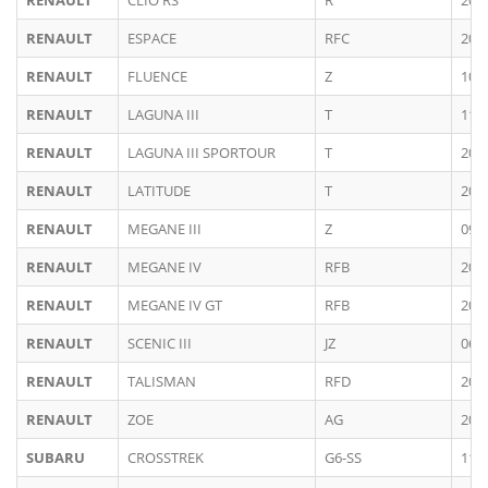
RENAULT
CLIO RS
R
201
RENAULT
ESPACE
RFC
201
RENAULT
FLUENCE
Z
10/
RENAULT
LAGUNA III
T
11/
RENAULT
LAGUNA III SPORTOUR
T
200
RENAULT
LATITUDE
T
200
RENAULT
MEGANE III
Z
09/
RENAULT
MEGANE IV
RFB
201
RENAULT
MEGANE IV GT
RFB
201
RENAULT
SCENIC III
JZ
06/
RENAULT
TALISMAN
RFD
201
RENAULT
ZOE
AG
202
SUBARU
CROSSTREK
G6-SS
11/