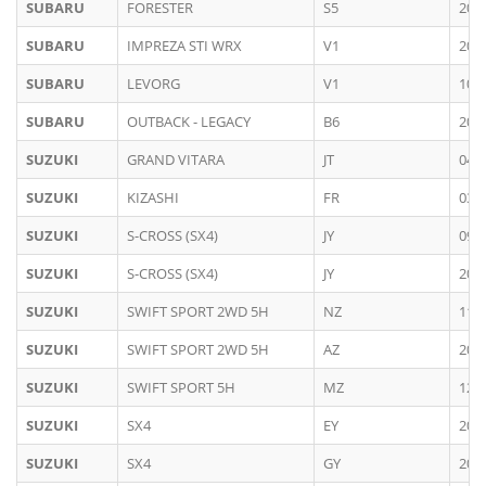
SUBARU
FORESTER
S5
202
SUBARU
IMPREZA STI WRX
V1
201
SUBARU
LEVORG
V1
10/
SUBARU
OUTBACK - LEGACY
B6
201
SUZUKI
GRAND VITARA
JT
04/
SUZUKI
KIZASHI
FR
03/
SUZUKI
S-CROSS (SX4)
JY
09/
SUZUKI
S-CROSS (SX4)
JY
201
SUZUKI
SWIFT SPORT 2WD 5H
NZ
11/
SUZUKI
SWIFT SPORT 2WD 5H
AZ
201
SUZUKI
SWIFT SPORT 5H
MZ
12/
SUZUKI
SX4
EY
200
SUZUKI
SX4
GY
200