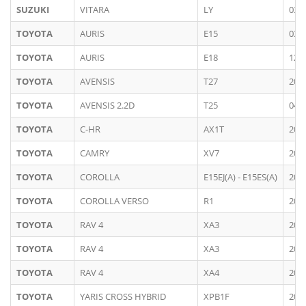
SUZUKI
VITARA
LY
03/
TOYOTA
AURIS
E15
03/
TOYOTA
AURIS
E18
12/
TOYOTA
AVENSIS
T27
200
TOYOTA
AVENSIS 2.2D
T25
04/
TOYOTA
C-HR
AX1T
201
TOYOTA
CAMRY
XV7
201
TOYOTA
COROLLA
E15EJ(A) - E15ES(A)
201
TOYOTA
COROLLA VERSO
R1
200
TOYOTA
RAV 4
XA3
200
TOYOTA
RAV 4
XA3
201
TOYOTA
RAV 4
XA4
201
TOYOTA
YARIS CROSS HYBRID
XPB1F
202