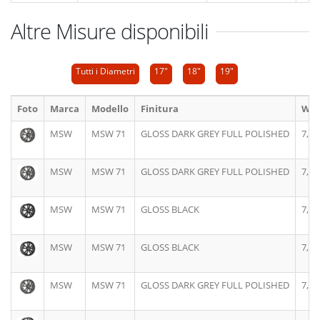
Altre Misure disponibili
Tutti i Diametri
17"
18"
19"
Foto
Marca
Modello
Finitura
Wid
MSW
MSW 71
GLOSS DARK GREY FULL POLISHED
7,5J
MSW
MSW 71
GLOSS DARK GREY FULL POLISHED
7,5J
MSW
MSW 71
GLOSS BLACK
7,5J
MSW
MSW 71
GLOSS BLACK
7,5J
MSW
MSW 71
GLOSS DARK GREY FULL POLISHED
7,5J