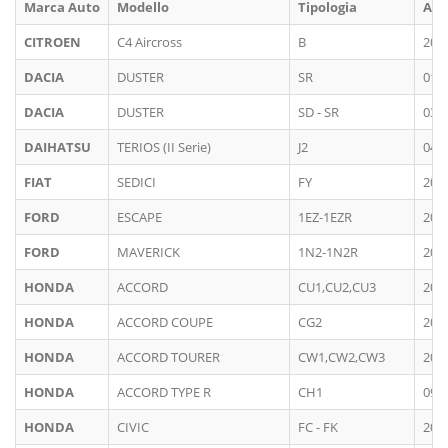
Marca Auto
Modello
Tipologia
An
CITROEN
C4 Aircross
B
201
DACIA
DUSTER
SR
01/
DACIA
DUSTER
SD - SR
03/
DAIHATSU
TERIOS (II Serie)
J2
04/
FIAT
SEDICI
FY
200
FORD
ESCAPE
1EZ-1EZR
200
FORD
MAVERICK
1N2-1N2R
200
HONDA
ACCORD
CU1,CU2,CU3
200
HONDA
ACCORD COUPE
CG2
200
HONDA
ACCORD TOURER
CW1,CW2,CW3
200
HONDA
ACCORD TYPE R
CH1
09/
HONDA
CIVIC
FC - FK
201