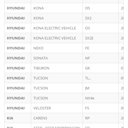
HYUNDAI
KONA
OS
201
HYUNDAI
KONA
SX2
202
HYUNDAI
KONA ELECTRIC VEHICLE
OS
201
HYUNDAI
KONA ELECTRIC VEHICLE
SX2E
202
HYUNDAI
NEXO
FE
201
HYUNDAI
SONATA
NF
200
HYUNDAI
TIBURON
GK
03/
HYUNDAI
TUCSON
TL..
09/
HYUNDAI
TUCSON
JM
200
HYUNDAI
TUCSON
NX4e
202
HYUNDAI
VELOSTER
FS
09/
KIA
CARENS
RP
201