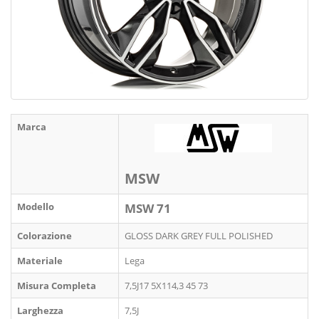
Marca
MSW
Modello
MSW 71
Colorazione
GLOSS DARK GREY FULL POLISHED
Materiale
Lega
Misura Completa
7,5J17 5X114,3 45 73
Larghezza
7,5J