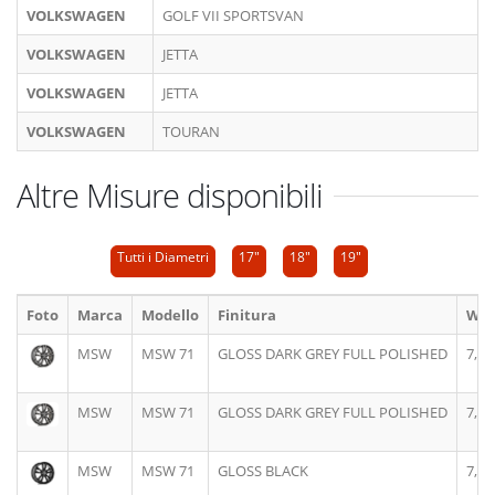
VOLKSWAGEN
GOLF VII SPORTSVAN
VOLKSWAGEN
JETTA
VOLKSWAGEN
JETTA
VOLKSWAGEN
TOURAN
Altre Misure disponibili
Tutti i Diametri
17"
18"
19"
Foto
Marca
Modello
Finitura
Wid
MSW
MSW 71
GLOSS DARK GREY FULL POLISHED
7,5J
MSW
MSW 71
GLOSS DARK GREY FULL POLISHED
7,5J
MSW
MSW 71
GLOSS BLACK
7,5J