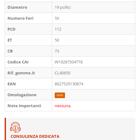
Diametro
19 pollici
Numero Fori
5X
PCD
112
ET
50
CB
73
Codice CAI
W19287504TT8
Rif. gomme.it
CL40650
EAN
8027529130874
Omologazione
NAD
Note Importanti
nessuna.
CONSULENZA DEDICATA