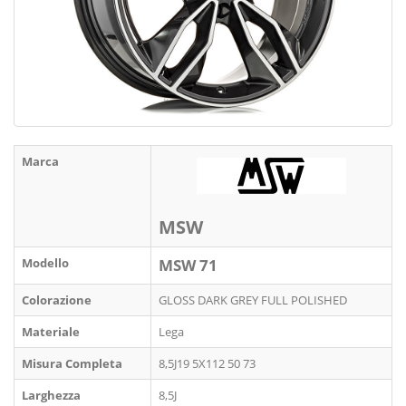
Marca
MSW
Modello
MSW 71
Colorazione
GLOSS DARK GREY FULL POLISHED
Materiale
Lega
Misura Completa
8,5J19 5X112 50 73
Larghezza
8,5J