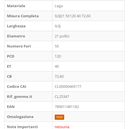
Materiale
Lega
Misura Completa
9,0J21 5X120 40 72,60
Larghezza
9,0J
Diametro
21 pollici
Numero Fori
5X
PCD
120
ET
40
CB
72,60
Codice CAI
CL00000469177
Rif. gomme.it
CL25347
EAN
789011481182
Omologazione
NAD
Note Importanti
nessuna.