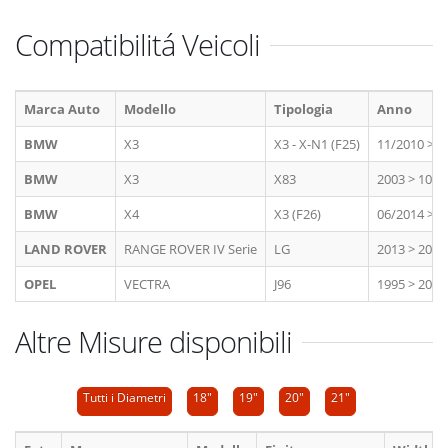
Compatibilitá Veicoli
Marca Auto
Modello
Tipologia
Anno
BMW
X3
X3 - X-N1 (F25)
11/2010 > 2
BMW
X3
X83
2003 > 10/2
BMW
X4
X3 (F26)
06/2014 > 2
LAND ROVER
RANGE ROVER IV Serie
LG
2013 > 2021
OPEL
VECTRA
J96
1995 > 2001
Altre Misure disponibili
Tutti i Diametri
18"
19"
20"
21"