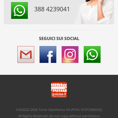
388 4239041
SEGUICI SUI SOCIAL
©®2022-2026
Tonin Gianfranco Srl
(PIVA: 01072300252)
All Rights Reserved. Do not copy without permission.