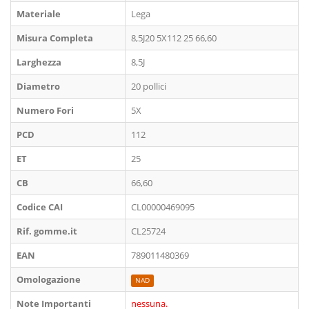
Materiale
Lega
Misura Completa
8,5J20 5X112 25 66,60
Larghezza
8,5J
Diametro
20 pollici
Numero Fori
5X
PCD
112
ET
25
CB
66,60
Codice CAI
CL00000469095
Rif. gomme.it
CL25724
EAN
789011480369
Omologazione
NAD
Note Importanti
nessuna.