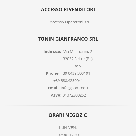
ACCESSO RIVENDITORI
Accesso Operatori B2B
TONIN GIANFRANCO SRL
Indirizzo:
Via M. Luciani, 2
32032 Feltre (BL)
Italy
Phone:
+39 0439.303191
+39 388.4239041
Email:
info@gomme.it
P.IVA:
01072300252
ORARI NEGOZIO
LUN-VEN:
07:30–12:30