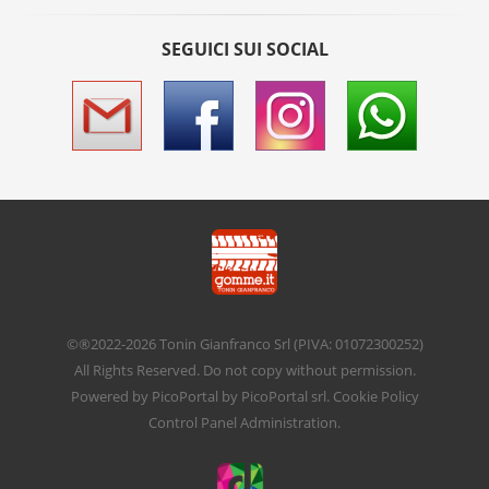
SEGUICI SUI SOCIAL
©®2022-2026
Tonin Gianfranco Srl
(PIVA: 01072300252)
All Rights Reserved. Do not copy without permission.
Powered by
PicoPortal
by PicoPortal srl.
Cookie Policy
Control Panel
Administration
.