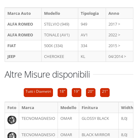
Marca Auto
Modello
Tipologia
Anno
ALFA ROMEO
STELVIO (949)
949
2017 >
ALFA ROMEO
TONALE (AV1)
AV1
2022 >
FIAT
500X (334)
334
2015 >
JEEP
CHEROKEE
KL
04/2014 >
Altre Misure disponibili
Tutti i Diametri
18"
19"
20"
21"
Foto
Marca
Modello
Finitura
Width
TECNOMAGNESIO
OMAR
GLOSSY BLACK
8,0J
TECNOMAGNESIO
OMAR
BLACK MIRROR
8,0J