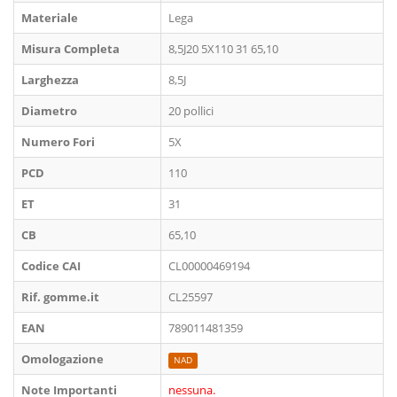
Materiale
Lega
Misura Completa
8,5J20 5X110 31 65,10
Larghezza
8,5J
Diametro
20 pollici
Numero Fori
5X
PCD
110
ET
31
CB
65,10
Codice CAI
CL00000469194
Rif. gomme.it
CL25597
EAN
789011481359
Omologazione
NAD
Note Importanti
nessuna.