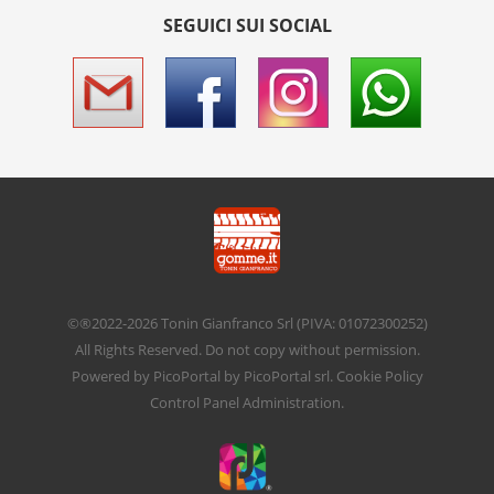
SEGUICI SUI SOCIAL
©®2022-2026
Tonin Gianfranco Srl
(PIVA: 01072300252)
All Rights Reserved. Do not copy without permission.
Powered by
PicoPortal
by PicoPortal srl.
Cookie Policy
Control Panel
Administration
.