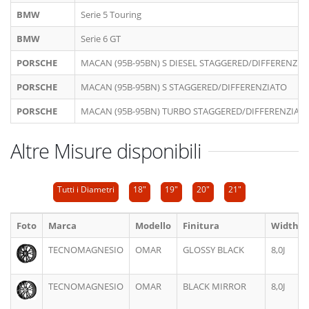
BMW
Serie 5 Touring
BMW
Serie 6 GT
PORSCHE
MACAN (95B-95BN) S DIESEL STAGGERED/DIFFERENZIA
PORSCHE
MACAN (95B-95BN) S STAGGERED/DIFFERENZIATO
PORSCHE
MACAN (95B-95BN) TURBO STAGGERED/DIFFERENZIAT
Altre Misure disponibili
Tutti i Diametri
18"
19"
20"
21"
Foto
Marca
Modello
Finitura
Width
TECNOMAGNESIO
OMAR
GLOSSY BLACK
8,0J
TECNOMAGNESIO
OMAR
BLACK MIRROR
8,0J