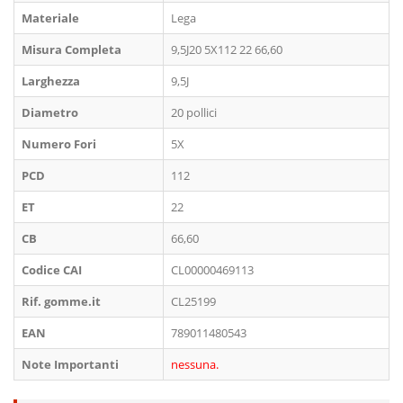
Materiale
Lega
Misura Completa
9,5J20 5X112 22 66,60
Larghezza
9,5J
Diametro
20 pollici
Numero Fori
5X
PCD
112
ET
22
CB
66,60
Codice CAI
CL00000469113
Rif. gomme.it
CL25199
EAN
789011480543
Note Importanti
nessuna.