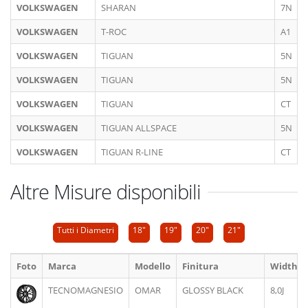
VOLKSWAGEN
SHARAN
7N
VOLKSWAGEN
T-ROC
A1
VOLKSWAGEN
TIGUAN
5N
VOLKSWAGEN
TIGUAN
5N
VOLKSWAGEN
TIGUAN
CT
VOLKSWAGEN
TIGUAN ALLSPACE
5N
VOLKSWAGEN
TIGUAN R-LINE
CT
Altre Misure disponibili
Tutti i Diametri
18"
19"
20"
21"
Foto
Marca
Modello
Finitura
Width
TECNOMAGNESIO
OMAR
GLOSSY BLACK
8,0J