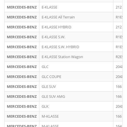
MERCEDES-BENZ
E-KLASSE
212 (2
MERCEDES-BENZ
E-KLASSE All Terrain
R1ES (
MERCEDES-BENZ
E-KLASSE HYBRID
212 (2
MERCEDES-BENZ
E-KLASSE S.W.
R1ES (
MERCEDES-BENZ
E-KLASSE S.W. HYBRID
R1ES (
MERCEDES-BENZ
E-KLASSE Station Wagon
R2ES (
MERCEDES-BENZ
GLC
204X
MERCEDES-BENZ
GLC COUPE
204X
MERCEDES-BENZ
GLE SUV
166 (1
MERCEDES-BENZ
GLE SUV AMG
166 (1
MERCEDES-BENZ
GLK
204X
MERCEDES-BENZ
M-KLASSE
166
MERCEDES-BENZ
M-KLASSE
164