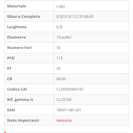
Materiale
Lega
Misura Completa
8,5J19 5X112 35 66,60
Larghezza
8,5J
Diametro
19 pollici
Numero Fori
5X
PCD
112
ET
35
CB
66,60
Codice CAI
CL00000469187
Rif. gomme.it
CL25704
EAN
789011481281
Note Importanti
nessuna.