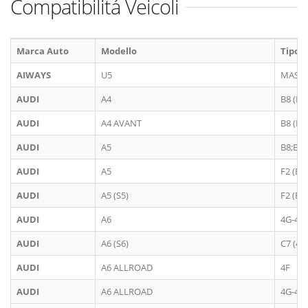
Compatibilitá Veicoli
Marca Auto
Modello
Tipolo
AIWAYS
U5
MAS86
AUDI
A4
B8 (F4)
AUDI
A4 AVANT
B8 (F4)
AUDI
A5
B8;B81
AUDI
A5
F2 (B1
AUDI
A5 (S5)
F2 (B1
AUDI
A6
4G-4G
AUDI
A6 (S6)
C7 (4G
AUDI
A6 ALLROAD
4F
AUDI
A6 ALLROAD
4G-4G