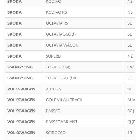
SKODA
KODIAQ
NS
SKODA
KODIAQ RS
NS
SKODA
OCTAVIA RS
5E
SKODA
OCTAVIA SCOUT
5E
SKODA
OCTAVIA WAGON
5E
SKODA
SUPERB
NZ
SSANGYONG
TORRES (CW)
CW
SSANGYONG
TORRES EVX (UK)
UK
VOLKSWAGEN
ARTEON
3H
VOLKSWAGEN
GOLF VII ALLTRACK
AUV-1
VOLKSWAGEN
PASSAT
3C (B8
VOLKSWAGEN
PASSAT VARIANT
CJ (B9)
VOLKSWAGEN
SCIROCCO
13