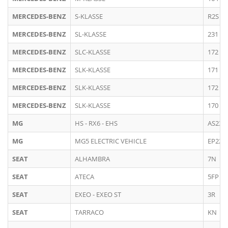
MERCEDES-BENZ
S-KLASSE
R2S (2
MERCEDES-BENZ
SL-KLASSE
231
MERCEDES-BENZ
SLC-KLASSE
172
MERCEDES-BENZ
SLK-KLASSE
171
MERCEDES-BENZ
SLK-KLASSE
172
MERCEDES-BENZ
SLK-KLASSE
170
MG
HS - RX6 - EHS
AS23P
MG
MG5 ELECTRIC VEHICLE
EP22-L
SEAT
ALHAMBRA
7N
SEAT
ATECA
5FP
SEAT
EXEO - EXEO ST
3R
SEAT
TARRACO
KN