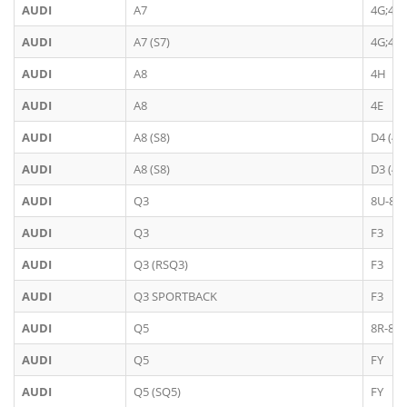
AUDI
A7
4G;4G
AUDI
A7 (S7)
4G;4G
AUDI
A8
4H
AUDI
A8
4E
AUDI
A8 (S8)
D4 (4H
AUDI
A8 (S8)
D3 (4E
AUDI
Q3
8U-8U
AUDI
Q3
F3
AUDI
Q3 (RSQ3)
F3
AUDI
Q3 SPORTBACK
F3
AUDI
Q5
8R-8R
AUDI
Q5
FY
AUDI
Q5 (SQ5)
FY