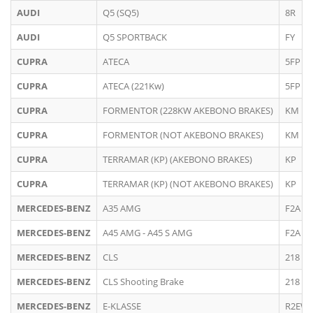
AUDI
Q5 (SQ5)
8R
AUDI
Q5 SPORTBACK
FY
CUPRA
ATECA
5FP
CUPRA
ATECA (221Kw)
5FP
CUPRA
FORMENTOR (228KW AKEBONO BRAKES)
KM
CUPRA
FORMENTOR (NOT AKEBONO BRAKES)
KM
CUPRA
TERRAMAR (KP) (AKEBONO BRAKES)
KP
CUPRA
TERRAMAR (KP) (NOT AKEBONO BRAKES)
KP
MERCEDES-BENZ
A35 AMG
F2A AM
MERCEDES-BENZ
A45 AMG - A45 S AMG
F2A AM
MERCEDES-BENZ
CLS
218
MERCEDES-BENZ
CLS Shooting Brake
218
MERCEDES-BENZ
E-KLASSE
R2EW 