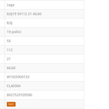
Lega
8,0J19 5X112 21 66,60
8,0J
19 pollici
5X
112
21
66,60
W1925900153
CL40304
8027529109580
NAD