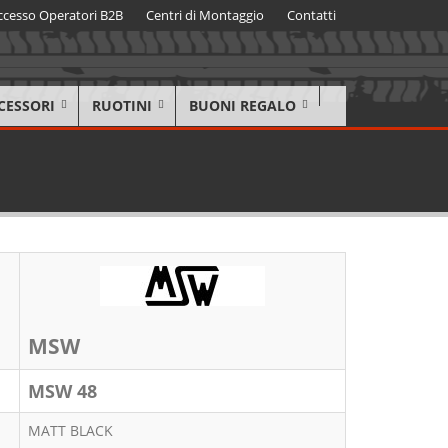
ccesso Operatori B2B
Centri di Montaggio
Contatti
CESSORI
RUOTINI
BUONI REGALO
MSW
MSW 48
MATT BLACK