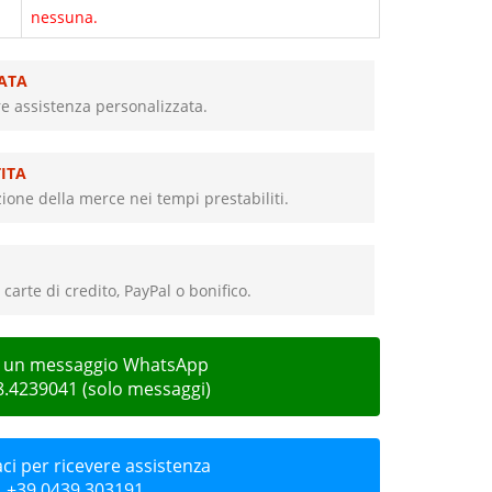
nessuna.
ATA
re assistenza personalizzata.
ITA
ione della merce nei tempi prestabiliti.
carte di credito, PayPal o bonifico.
ci un messaggio WhatsApp
8.4239041 (solo messaggi)
i per ricevere assistenza
+39 0439.303191