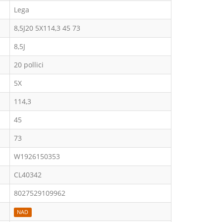
Lega
8,5J20 5X114,3 45 73
8,5J
20 pollici
5X
114,3
45
73
W1926150353
CL40342
8027529109962
NAD