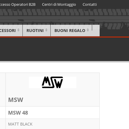
ccesso Operatori B2B
Centri di Montaggio
Contatti
CESSORI
RUOTINI
BUONI REGALO
MSW
MSW 48
MATT BLACK