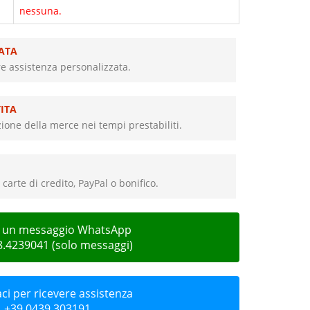
nessuna.
ATA
re assistenza personalizzata.
ITA
ione della merce nei tempi prestabiliti.
carte di credito, PayPal o bonifico.
ci un messaggio WhatsApp
8.4239041 (solo messaggi)
i per ricevere assistenza
+39 0439.303191