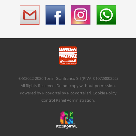
©®2022-2026
Tonin Gianfranco Srl
(PIVA: 01072300252)
All Rights Reserved. Do not copy without permission.
Powered by
PicoPortal
by PicoPortal srl.
Cookie Policy
Control Panel
Administration
.