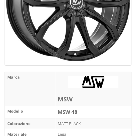
Marca
MSW
Modello
MSW 48
Colorazione
MATT BLACK
Materiale
Lega