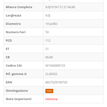
Misura Completa
9,0J19 5X112 21 66,60
Larghezza
9,0J
Diametro
19 pollici
Numero Fori
5X
PCD
112
ET
21
CB
66,60
Codice CAI
W1926000153
Rif. gomme.it
CL40322
EAN
8027529109733
Omologazione
NAD
Note Importanti
nessuna.