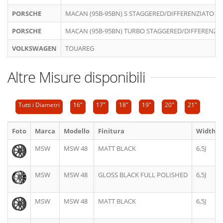
PORSCHE
MACAN (95B-95BN) S STAGGERED/DIFFERENZIATO
PORSCHE
MACAN (95B-95BN) TURBO STAGGERED/DIFFERENZI
VOLKSWAGEN
TOUAREG
Altre Misure disponibili
Tutti i Diametri
16"
17"
18"
19"
20"
21"
Foto
Marca
Modello
Finitura
Width
MSW
MSW 48
MATT BLACK
6,5J
MSW
MSW 48
GLOSS BLACK FULL POLISHED
6,5J
MSW
MSW 48
MATT BLACK
6,5J