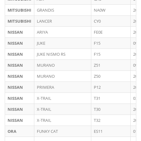
MITSUBISHI
GRANDIS
NA0W
200
MITSUBISHI
LANCER
CY0
200
NISSAN
ARIYA
FE0E
202
NISSAN
JUKE
F15
09/
NISSAN
JUKE NISMO RS
F15
201
NISSAN
MURANO
Z51
09/
NISSAN
MURANO
Z50
200
NISSAN
PRIMERA
P12
200
NISSAN
X-TRAIL
T31
03/
NISSAN
X-TRAIL
T30
200
NISSAN
X-TRAIL
T32
201
ORA
FUNKY CAT
ES11
01/