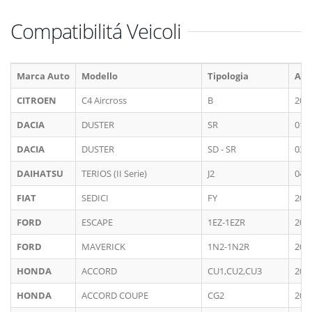
Compatibilitá Veicoli
Marca Auto
Modello
Tipologia
An
CITROEN
C4 Aircross
B
201
DACIA
DUSTER
SR
01/
DACIA
DUSTER
SD - SR
03/
DAIHATSU
TERIOS (II Serie)
J2
04/
FIAT
SEDICI
FY
200
FORD
ESCAPE
1EZ-1EZR
200
FORD
MAVERICK
1N2-1N2R
200
HONDA
ACCORD
CU1,CU2,CU3
200
HONDA
ACCORD COUPE
CG2
200