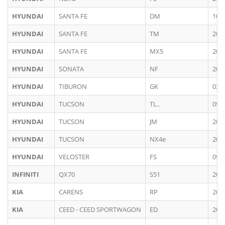
HYUNDAI
SANTA FE
DM
10/
HYUNDAI
SANTA FE
TM
201
HYUNDAI
SANTA FE
MX5
202
HYUNDAI
SONATA
NF
200
HYUNDAI
TIBURON
GK
03/
HYUNDAI
TUCSON
TL..
09/
HYUNDAI
TUCSON
JM
200
HYUNDAI
TUCSON
NX4e
202
HYUNDAI
VELOSTER
FS
09/
INFINITI
QX70
S51
201
KIA
CARENS
RP
201
KIA
CEED - CEED SPORTWAGON
ED
200