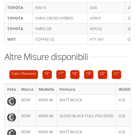
TOYOTA
RAV 4
XA4
201
TOYOTA
YARIS CROSS HYBRID
XPB1F
202
TOYOTA
YARIS GR
XPA1G
202
WEY
COFFEE 02
V71 V61
05/
Altre Misure disponibili
Tutti i Diametri
16"
17"
18"
19"
20"
21"
Foto
Marca
Modello
Finitura
Width
MSW
MSW 48
MATT BLACK
6,5J
MSW
MSW 48
GLOSS BLACK FULL POLISHED
6,5J
MSW
MSW 48
MATT BLACK
6,5J