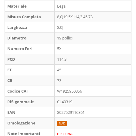
Materiale
Lega
Misura Completa
8,0J19 5X114,3 45 73
Larghezza
8,0J
Diametro
19 pollici
Numero Fori
5X
PCD
114,3
ET
45
CB
73
Codice CAI
W1925950356
Rif. gomme.it
CL40319
EAN
8027529116861
Omologazione
NAD
Note Importanti
nessuna.