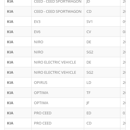
KIA
CEED - CEED SPORTWAGON
JD
201
KIA
CEED - CEED SPORTWAGON
CD
201
KIA
EV3
SV1
09/
KIA
EV6
CV
08/
KIA
NIRO
DE
201
KIA
NIRO
SG2
202
KIA
NIRO ELECTRIC VEHICLE
DE
201
KIA
NIRO ELECTRIC VEHICLE
SG2
202
KIA
OPIRUS
LD
200
KIA
OPTIMA
TF
201
KIA
OPTIMA
JF
201
KIA
PRO CEED
ED
03/
KIA
PRO CEED
CD
201