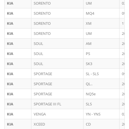
KIA
SORENTO
UM
02/
KIA
SORENTO
MQ4
09/
KIA
SORENTO
XM
11/
KIA
SORENTO
UM
201
KIA
SOUL
AM
200
KIA
SOUL
PS
201
KIA
SOUL
SK3
201
KIA
SPORTAGE
SL - SLS
09/
KIA
SPORTAGE
QL..
201
KIA
SPORTAGE
NQ5e
202
KIA
SPORTAGE III FL
SLS
201
KIA
VENGA
YN - YNS
02/
KIA
XCEED
CD
202