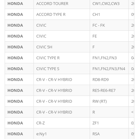
HONDA
ACCORD TOURER
CW1,CW2,CW3
200
HONDA
ACCORD TYPE R
CH1
09/
HONDA
CIVIC
FC - FK
201
HONDA
CIVIC
FE
202
HONDA
CIVIC 5H
F
200
HONDA
CIVIC TYPE R
FN1,FN2,FN3
04/
HONDA
CIVIC TYPE S
FN1,FN2,FN3,FN4
04/
HONDA
CR-V - CR-V HYBRID
RD8-RD9
200
HONDA
CR-V - CR-V HYBRID
RE5-RE6-RE7
200
HONDA
CR-V - CR-V HYBRID
RW (RT)
201
HONDA
CR-V - CR-V HYBRID
R
< 2
HONDA
CR-Z
ZF1
03/
HONDA
e:Ny1
RSA
05/