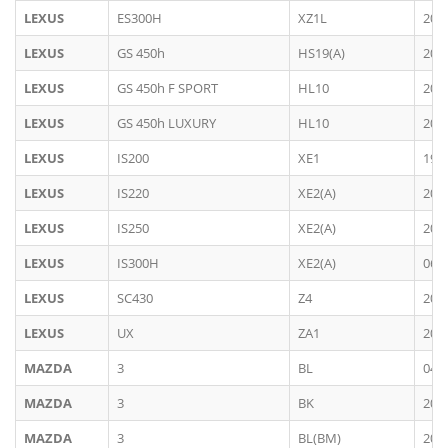
LEXUS
ES300H
XZ1L
201
LEXUS
GS 450h
HS19(A)
200
LEXUS
GS 450h F SPORT
HL10
201
LEXUS
GS 450h LUXURY
HL10
201
LEXUS
IS200
XE1
199
LEXUS
IS220
XE2(A)
200
LEXUS
IS250
XE2(A)
200
LEXUS
IS300H
XE2(A)
06/
LEXUS
SC430
Z4
200
LEXUS
UX
ZA1
201
MAZDA
3
BL
04/
MAZDA
3
BK
200
MAZDA
3
BL(BM)
201