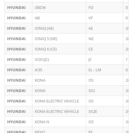
HYUNDAI
i30CW
FD
07/
HYUNDAI
i40
VF
07/
HYUNDAI
IONIQ (AE)
AE
201
HYUNDAI
IONIQ 5 (NE)
NE
202
HYUNDAI
IONIQ 6 (CE)
CE
202
HYUNDAI
IX20 (JC)
JC
11/
HYUNDAI
iX35
EL - LM
03/
HYUNDAI
KONA
OS
201
HYUNDAI
KONA
SX2
202
HYUNDAI
KONA ELECTRIC VEHICLE
OS
201
HYUNDAI
KONA ELECTRIC VEHICLE
SX2E
202
HYUNDAI
KONA N
OS
202
HYUNDAI
NEXO
FE
201