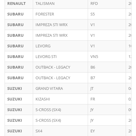
RENAULT
TALISMAN
RFD
201
SUBARU
FORESTER
S5
202
SUBARU
IMPREZA STI WRX
V1
201
SUBARU
IMPREZA STI WRX
V1
201
SUBARU
LEVORG
V1
10/
SUBARU
LEVORG STI
VN5
12/
SUBARU
OUTBACK - LEGACY
B6
201
SUBARU
OUTBACK - LEGACY
B7
202
SUZUKI
GRAND VITARA
JT
04/
SUZUKI
KIZASHI
FR
03/
SUZUKI
S-CROSS (SX4)
JY
09/
SUZUKI
S-CROSS (SX4)
JY
201
SUZUKI
SX4
EY
200