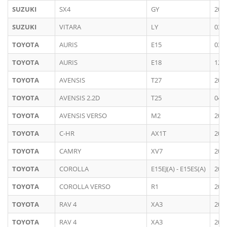
SUZUKI
SX4
GY
200
SUZUKI
VITARA
LY
03/
TOYOTA
AURIS
E15
03/
TOYOTA
AURIS
E18
12/
TOYOTA
AVENSIS
T27
200
TOYOTA
AVENSIS 2.2D
T25
04/
TOYOTA
AVENSIS VERSO
M2
200
TOYOTA
C-HR
AX1T
201
TOYOTA
CAMRY
XV7
201
TOYOTA
COROLLA
E15EJ(A) - E15ES(A)
201
TOYOTA
COROLLA VERSO
R1
200
TOYOTA
RAV 4
XA3
200
TOYOTA
RAV 4
XA3
201