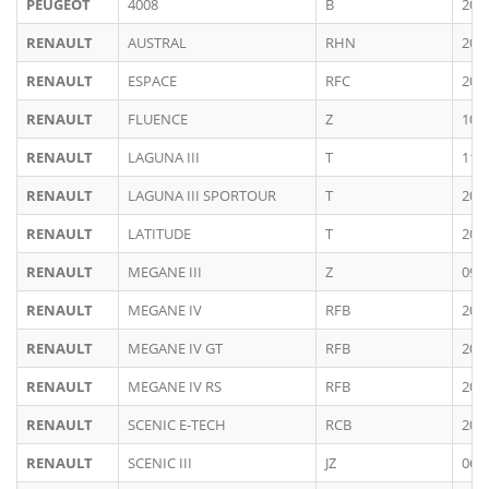
PEUGEOT
4008
B
201
RENAULT
AUSTRAL
RHN
202
RENAULT
ESPACE
RFC
201
RENAULT
FLUENCE
Z
10/
RENAULT
LAGUNA III
T
11/
RENAULT
LAGUNA III SPORTOUR
T
200
RENAULT
LATITUDE
T
200
RENAULT
MEGANE III
Z
09/
RENAULT
MEGANE IV
RFB
201
RENAULT
MEGANE IV GT
RFB
201
RENAULT
MEGANE IV RS
RFB
201
RENAULT
SCENIC E-TECH
RCB
202
RENAULT
SCENIC III
JZ
06/