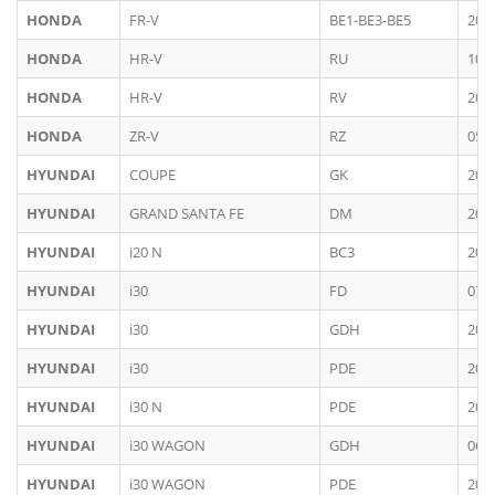
HONDA
FR-V
BE1-BE3-BE5
200
HONDA
HR-V
RU
10/
HONDA
HR-V
RV
202
HONDA
ZR-V
RZ
05/
HYUNDAI
COUPE
GK
200
HYUNDAI
GRAND SANTA FE
DM
201
HYUNDAI
i20 N
BC3
202
HYUNDAI
i30
FD
07/
HYUNDAI
i30
GDH
201
HYUNDAI
i30
PDE
201
HYUNDAI
i30 N
PDE
201
HYUNDAI
i30 WAGON
GDH
06/
HYUNDAI
i30 WAGON
PDE
201