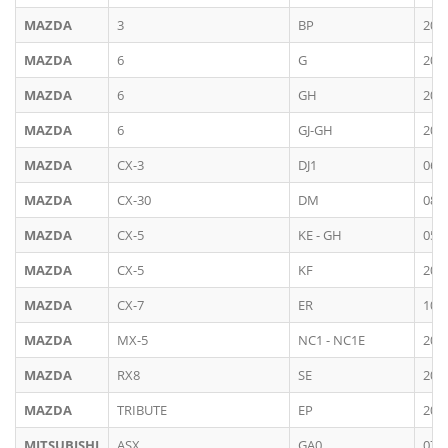
MAZDA
3
BP
201
MAZDA
6
G
200
MAZDA
6
GH
200
MAZDA
6
GJ-GH
201
MAZDA
CX-3
DJ1
06/
MAZDA
CX-30
DM
08/
MAZDA
CX-5
KE - GH
05/
MAZDA
CX-5
KF
201
MAZDA
CX-7
ER
10/
MAZDA
MX-5
NC1 - NC1E
200
MAZDA
RX8
SE
200
MAZDA
TRIBUTE
EP
200
MITSUBISHI
ASX
GA0
07/