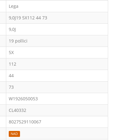
Lega
9,0J19 5X112 44 73
9,0J
19 pollici
5X
112
44
73
W1926050053
CL40332
8027529110067
NAD