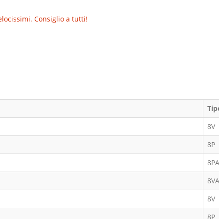
cissimi. Consiglio a tutti!
Tip
8V
8P
8P
8V
8V
8P