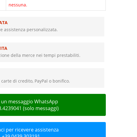
nessuna.
ATA
re assistenza personalizzata.
ITA
ione della merce nei tempi prestabiliti.
carte di credito, PayPal o bonifico.
ci un messaggio WhatsApp
8.4239041 (solo messaggi)
i per ricevere assistenza
+39 0439.303191