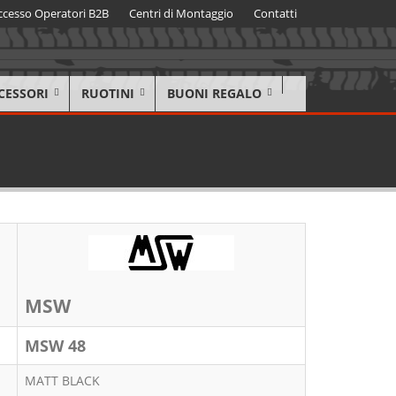
ccesso Operatori B2B
Centri di Montaggio
Contatti
CESSORI
RUOTINI
BUONI REGALO
MSW
MSW 48
MATT BLACK