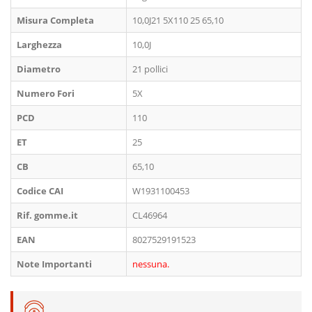
Misura Completa
10,0J21 5X110 25 65,10
Larghezza
10,0J
Diametro
21 pollici
Numero Fori
5X
PCD
110
ET
25
CB
65,10
Codice CAI
W1931100453
Rif. gomme.it
CL46964
EAN
8027529191523
Note Importanti
nessuna.