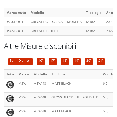
Marca Auto
Modello
Tipologia
Anno
MASERATI
GRECALE GT - GRECALE MODENA
M182
2022 >
MASERATI
GRECALE TROFEO
M182
2022 >
Altre Misure disponibili
Tutti i Diametri
16"
17"
18"
19"
20"
21"
Foto
Marca
Modello
Finitura
Width
MSW
MSW 48
MATT BLACK
6,5J
MSW
MSW 48
GLOSS BLACK FULL POLISHED
6,5J
MSW
MSW 48
MATT BLACK
6,5J