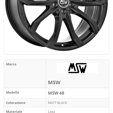
Marca
MSW
Modello
MSW 48
Colorazione
MATT BLACK
Materiale
Lega