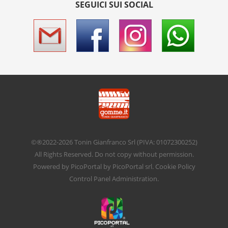
SEGUICI SUI SOCIAL
©®2022-2026
Tonin Gianfranco Srl
(PIVA: 01072300252)
All Rights Reserved. Do not copy without permission.
Powered by
PicoPortal
by PicoPortal srl.
Cookie Policy
Control Panel
Administration
.